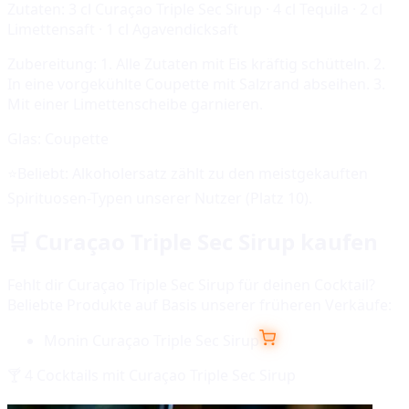
Zutaten:
3 cl Curaçao Triple Sec Sirup · 4 cl Tequila · 2 cl
Limettensaft · 1 cl Agavendicksaft
Zubereitung:
1. Alle Zutaten mit Eis kräftig schütteln. 2.
In eine vorgekühlte Coupette mit Salzrand abseihen. 3.
Mit einer Limettenscheibe garnieren.
Glas:
Coupette
⭐
Beliebt:
Alkoholersatz
zählt zu den meistgekauften
Spirituosen-Typen unserer Nutzer (Platz
10
).
🛒
Curaçao Triple Sec Sirup
kaufen
Fehlt dir
Curaçao Triple Sec Sirup
für deinen Cocktail?
Beliebte Produkte auf Basis unserer früheren Verkäufe:
Monin Curaçao Triple Sec Sirup
🍸
4
Cocktails mit
Curaçao Triple Sec Sirup