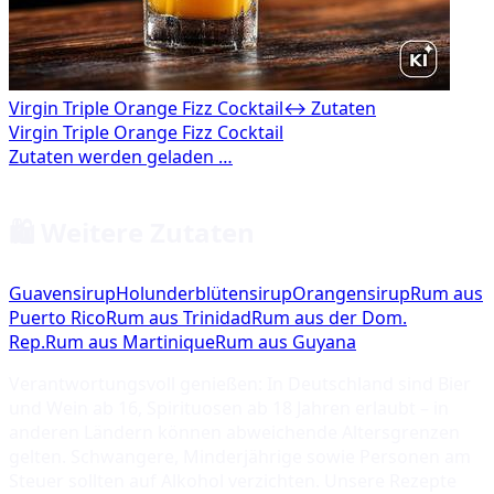
Virgin Triple Orange Fizz Cocktail
↔ Zutaten
🛍️ Weitere Zutaten
Guavensirup
Holunderblütensirup
Orangensirup
Rum aus
Puerto Rico
Rum aus Trinidad
Rum aus der Dom.
Rep.
Rum aus Martinique
Rum aus Guyana
Verantwortungsvoll genießen: In Deutschland sind Bier
und Wein ab 16, Spirituosen ab 18 Jahren erlaubt – in
anderen Ländern können abweichende Altersgrenzen
gelten. Schwangere, Minderjährige sowie Personen am
Steuer sollten auf Alkohol verzichten. Unsere Rezepte