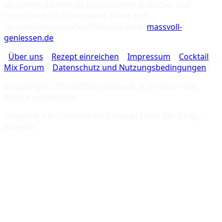
verstehen Alkohol als Genussmittel in Maßen und
richten sich an Erwachsene. Mehr zum
verantwortungsvollen Umgang unter
massvoll-
geniessen.de
.
[
Über uns
|
Rezept einreichen
|
Impressum
|
Cocktail
Mix Forum
|
Datenschutz und Nutzungsbedingungen
]
© Copyright 1997-
2026
by Cocktails & Dreams • Alle
Rechte vorbehalten
Cheers!🥂 mit
Cocktails mit Curaçao Triple Sec Sirup –
Rezepte