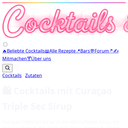
🔥
Beliebte Cocktails
📖
Alle Rezepte
📍
Bars
💬
Forum
↗
✍️
Mitmachen
🍸
Über uns
Cocktails
·
Zutaten
🛍️ Cocktails mit
Curaçao
Triple Sec Sirup
Curaçao Triple Sec Sirup ist ein alkoholfreier Sirup, der
den Geschmack des Triple Sec Likörs imitiert. Er bietet