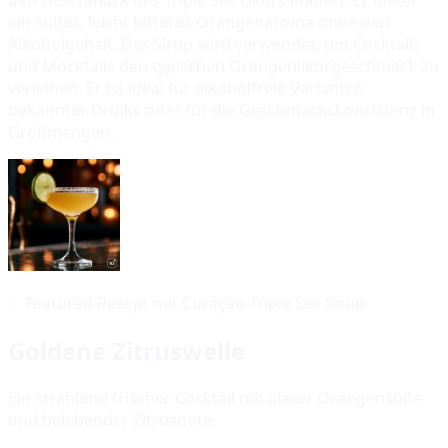
ein süßes, leicht bitteres Orangenaroma ohne den
Alkoholgehalt. Der Sirup wird verwendet, um Cocktails
und Mocktails den typischen Orangenlikörgeschmack zu
verleihen. Er ist ideal für alkoholfreie Varianten
bekannter Drinks oder für die Geschmackskonsistenz in
Großmengen.
✨
Featured Rezept mit Curaçao Triple Sec Sirup
Goldene Zitruswelle
Ein strahlend frischer Cocktail mit klarer Orangensüße
und belebender Zitrusnote.