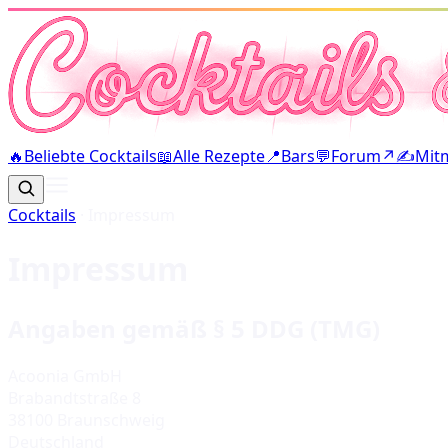
🔥
Beliebte Cocktails
📖
Alle Rezepte
📍
Bars
💬
Forum
↗
✍️
Mit
Cocktails
· Impressum
Impressum
Angaben gemäß § 5 DDG (TMG)
Acoonia GmbH
Brabandtstraße 8
38100 Braunschweig
Deutschland