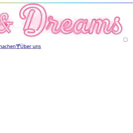
machen
🍸
Über uns