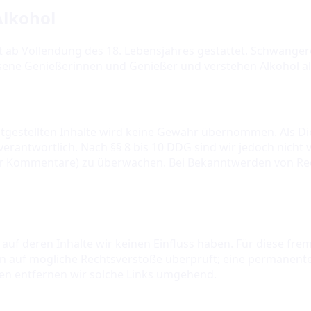
lkohol
t ab Vollendung des 18. Lebensjahres gestattet. Schwanger
chsene Genießerinnen und Genießer und verstehen Alkohol a
ereitgestellten Inhalte wird keine Gewähr übernommen. Als D
erantwortlich. Nach §§ 8 bis 10 DDG sind wir jedoch nicht 
der Kommentare) zu überwachen. Bei Bekanntwerden von Rec
auf deren Inhalte wir keinen Einfluss haben. Für diese fremd
n auf mögliche Rechtsverstöße überprüft; eine permanente 
en entfernen wir solche Links umgehend.