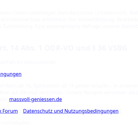
 diesen Seiten unterliegen dem deutschen Urheberrecht. Be
ennzeichnet bzw. erkennbar. Die Vervielfältigung, Bearbei
en Zustimmung. Eine automatisierte Abfrage unserer Date
rt. 14 Abs. 1 ODR-VO und § 36 VSBG
sverfahren teilzunehmen.
dingungen
.
nd Wein ab 16, Spirituosen ab 18 Jahren erlaubt – in ande
ten auf Alkohol verzichten. Unsere Rezepte verstehen Alko
nter
massvoll-geniessen.de
.
ix Forum
|
Datenschutz und Nutzungsbedingungen
]
e vorbehalten