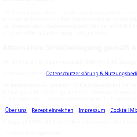
Die durch die Betreiber erstellten Inhalte und Werke auf
eingestellte Rezepte und Kommentare) sind als solche gek
der Grenzen des Urheberrechts bedürfen der schriftlich
ohne schriftliche Zustimmung nicht gestattet.
Alternative Streitbeilegung gemäß A
Wir sind bereit, an einem außergerichtlichen Schlichtung
Siehe auch unsere
Datenschutzerklärung & Nutzungsbe
Verantwortungsvoll genießen: In Deutschland sind Bier u
Schwangere, Minderjährige sowie Personen am Steuer soll
Erwachsene. Mehr zum verantwortungsvollen Umgang u
[
Über uns
|
Rezept einreichen
|
Impressum
|
Cocktail M
© Copyright 1997-
2026
by Cocktails & Dreams • Alle Recht
Cheers!🥂 mit
Impressum