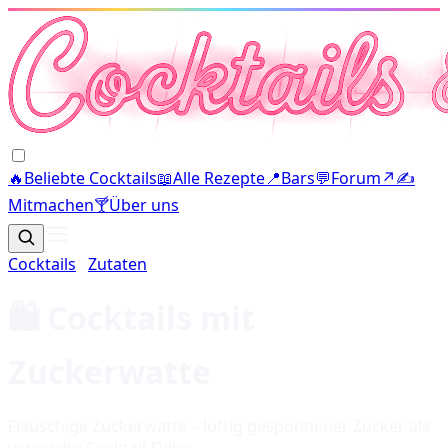
🔥
Beliebte Cocktails
📖
Alle Rezepte
📍
Bars
💬
Forum
↗
✍️
Mitmachen
🍸
Über uns
Cocktails
·
Zutaten
🛍️ Cocktails mit
Zuckerwatte
Flauschige Zuckerwatte – luftig gesponnener Zucker als
verspielte Cocktail-Deko.