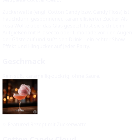
Zuckerwatte (engl. Cotton Candy bzw. Candy Floss) ist
hauchdünn gesponnener, karamellisierter Zucker. Als
rosa Wolke über das Glas gesetzt, löst sie sich beim
Aufgießen mit Prosecco oder Limonade vor den Augen
der Gäste auf und süßt den Drink – ein echter Show-
Effekt und Hingucker auf jeder Party.
Geschmack
Rein süß, karamellig-zuckrig, ohne Säure.
✨
Featured Rezept mit Zuckerwatte
Cotton Candy Cloud