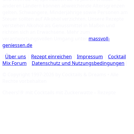
anderen Ländern können abweichende Altersgrenzen
gelten. Schwangere, Minderjährige sowie Personen am
Steuer sollten auf Alkohol verzichten. Unsere Rezepte
verstehen Alkohol als Genussmittel in Maßen und
richten sich an Erwachsene. Mehr zum
verantwortungsvollen Umgang unter
massvoll-
geniessen.de
.
[
Über uns
|
Rezept einreichen
|
Impressum
|
Cocktail
Mix Forum
|
Datenschutz und Nutzungsbedingungen
]
© Copyright 1997-
2026
by Cocktails & Dreams • Alle
Rechte vorbehalten
Cheers!🥂 mit
Cocktails mit Zuckerwatte – Rezepte