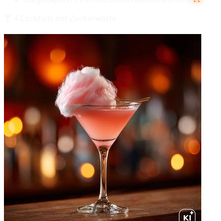
🍸
4
Cocktails mit
Zuckerwatte