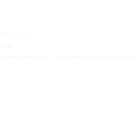
mig und mild.
Muskat
s kräftig aufschäumen. 2. Mit Eis erneut shaken, in das Fli