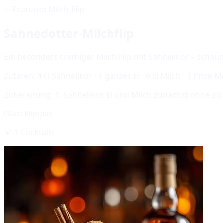
✨
Featured Milch-Flip
Sahnedotter-Milchflip
Ein besonders cremiger Milch-Flip mit Sahnelikör – schau
Zutaten:
4 cl Sahnelikör · 1 ganzes Ei · 6 cl Milch · 1 Prise 
Zubereitung:
1. Sahnelikör, Ei und Milch zunächst ohne Ei
Glas:
Flipglas
🍹
1
Cocktails