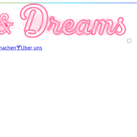
machen
🍸
Über uns