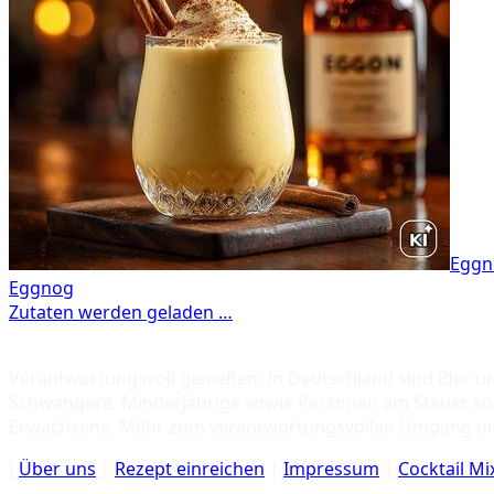
Eggn
Verantwortungsvoll genießen: In Deutschland sind Bier u
Schwangere, Minderjährige sowie Personen am Steuer soll
Erwachsene. Mehr zum verantwortungsvollen Umgang u
[
Über uns
|
Rezept einreichen
|
Impressum
|
Cocktail M