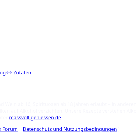
og
↔ Zutaten
nd Wein ab 16, Spirituosen ab 18 Jahren erlaubt – in ande
ten auf Alkohol verzichten. Unsere Rezepte verstehen Alko
nter
massvoll-geniessen.de
.
ix Forum
|
Datenschutz und Nutzungsbedingungen
]