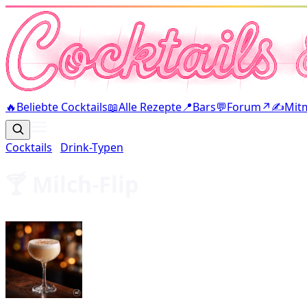
🔥
Beliebte Cocktails
📖
Alle Rezepte
📍
Bars
💬
Forum
↗
✍️
Mit
Cocktails
·
Drink-Typen
🍸
Milch-Flip