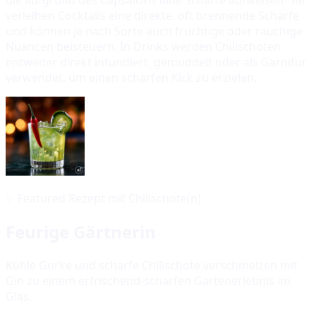
verleihen Cocktails eine direkte, oft brennende Schärfe
und können je nach Sorte auch fruchtige oder rauchige
Nuancen beisteuern. In Drinks werden Chilischoten
entweder direkt infundiert, gemuddelt oder als Garnitur
verwendet, um einen scharfen Kick zu erzielen.
✨
Featured Rezept mit Chilischote(n)
Feurige Gärtnerin
Kühle Gurke und scharfe Chilischote verschmelzen mit
Gin zu einem erfrischend-scharfen Gartenerlebnis im
Glas.