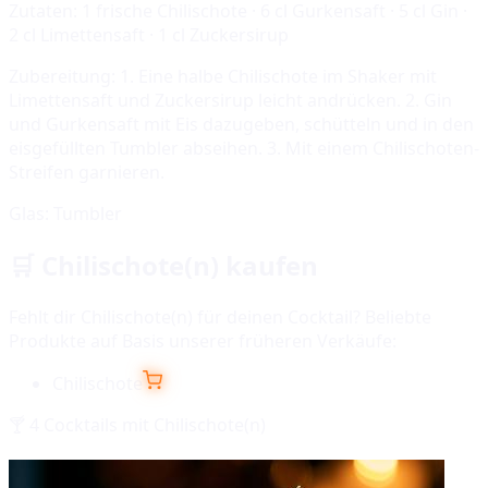
Zutaten:
1 frische Chilischote · 6 cl Gurkensaft · 5 cl Gin ·
2 cl Limettensaft · 1 cl Zuckersirup
Zubereitung:
1. Eine halbe Chilischote im Shaker mit
Limettensaft und Zuckersirup leicht andrücken. 2. Gin
und Gurkensaft mit Eis dazugeben, schütteln und in den
eisgefüllten Tumbler abseihen. 3. Mit einem Chilischoten-
Streifen garnieren.
Glas:
Tumbler
🛒
Chilischote(n)
kaufen
Fehlt dir
Chilischote(n)
für deinen Cocktail? Beliebte
Produkte auf Basis unserer früheren Verkäufe:
Chilischote
🍸
4
Cocktails mit
Chilischote(n)