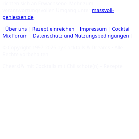
richten sich an Erwachsene. Mehr zum
verantwortungsvollen Umgang unter
massvoll-
geniessen.de
.
[
Über uns
|
Rezept einreichen
|
Impressum
|
Cocktail
Mix Forum
|
Datenschutz und Nutzungsbedingungen
]
© Copyright 1997-
2026
by Cocktails & Dreams • Alle
Rechte vorbehalten
Cheers!🥂 mit
Cocktails mit Chilischote(n) – Rezepte