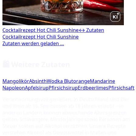
Cocktailrezept Hot Chili Sunshine
↔ Zutaten
🛍️ Weitere Zutaten
Mangolikör
Absinth
Wodka Blutorange
Mandarine
Napoleon
Apfelsirup
Pfirsichsirup
Erdbeerlimes
Pfirsichsaft
Verantwortungsvoll genießen: In Deutschland sind Bier
und Wein ab 16, Spirituosen ab 18 Jahren erlaubt – in
anderen Ländern können abweichende Altersgrenzen
gelten. Schwangere, Minderjährige sowie Personen am
Steuer sollten auf Alkohol verzichten. Unsere Rezepte
verstehen Alkohol als Genussmittel in Maßen und