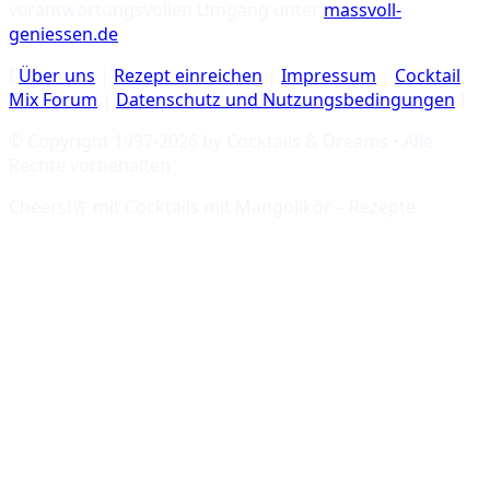
verantwortungsvollen Umgang unter
massvoll-
geniessen.de
.
[
Über uns
|
Rezept einreichen
|
Impressum
|
Cocktail
Mix Forum
|
Datenschutz und Nutzungsbedingungen
]
© Copyright 1997-
2026
by Cocktails & Dreams • Alle
Rechte vorbehalten
Cheers!🥂 mit
Cocktails mit Mangolikör – Rezepte