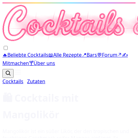
🔥
Beliebte Cocktails
📖
Alle Rezepte
📍
Bars
💬
Forum
↗
✍️
Mitmachen
🍸
Über uns
Cocktails
·
Zutaten
🛍️ Cocktails mit
Mangolikör
Mangolikör ist ein süßer Likör, der den tropischen und
fruchtigen Geschmack reifer Mangos einfängt. Er