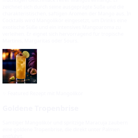
zeichnet sich durch seine ausgeprägte Süße und die
charakteristischen, saftigen Aromen der Mango aus. In
Cocktails wird Mangolikör eingesetzt, um Drinks eine
exotische Süße und ein intensives Mangoaroma zu
verleihen. Er eignet sich hervorragend für tropische
Martinis, Margaritas oder Sours.
✨
Featured Rezept mit Mangolikör
Goldene Tropenbrise
Samtiger Mangolikör und spritzige Maracuja zaubern
eine goldene Tropenbrise, die direkt unter Palmen
entführt.