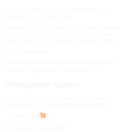
Zutaten:
5 cl Mangolikör · 4 cl weißer Rum · 8 cl
Maracujasaft · 2 cl Limettensaft
Zubereitung:
1. Alle Zutaten mit Eis kräftig im Shaker
schütteln. 2. In das mit Eis gefüllte Longdrinkglas
abseihen und mit einer Limettenscheibe garnieren.
Glas:
Longdrinkglas
⭐
Beliebt:
Früchtelikör
zählt zu den meistgekauften
Spirituosen-Typen unserer Nutzer (Platz
3
).
🛒
Mangolikör
kaufen
Fehlt dir
Mangolikör
für deinen Cocktail? Beliebte
Produkte auf Basis unserer früheren Verkäufe:
Mangolikör
🍸
3
Cocktails mit
Mangolikör