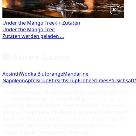
Under the Mango Tree
↔ Zutaten
🛍️ Weitere Zutaten
Absinth
Wodka Blutorange
Mandarine
Napoleon
Apfelsirup
Pfirsichsirup
Erdbeerlimes
Pfirsichsaft
Verantwortungsvoll genießen: In Deutschland sind Bier
und Wein ab 16, Spirituosen ab 18 Jahren erlaubt – in
anderen Ländern können abweichende Altersgrenzen
gelten. Schwangere, Minderjährige sowie Personen am
Steuer sollten auf Alkohol verzichten. Unsere Rezepte
verstehen Alkohol als Genussmittel in Maßen und
richten sich an Erwachsene. Mehr zum