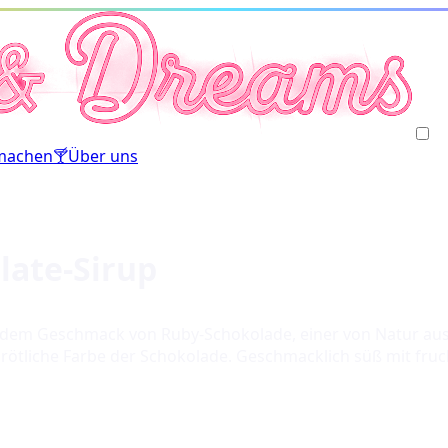
machen
🍸
Über uns
late-Sirup
it dem Geschmack von Ruby-Schokolade, einer von Natur aus
rötliche Farbe der Schokolade. Geschmacklich süß mit fruch