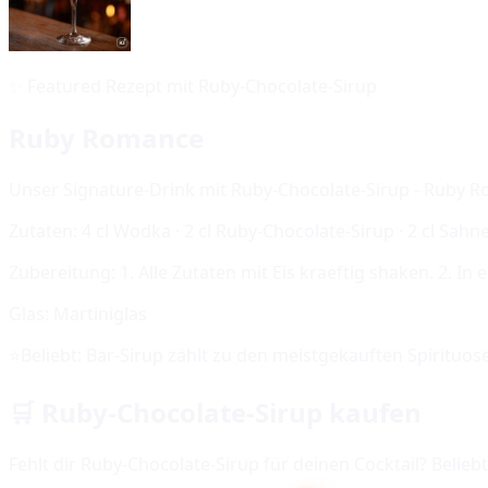
✨
Featured Rezept mit Ruby-Chocolate-Sirup
Ruby Romance
Unser Signature-Drink mit Ruby-Chocolate-Sirup - Ruby 
Zutaten:
4 cl Wodka · 2 cl Ruby-Chocolate-Sirup · 2 cl Sahn
Zubereitung:
1. Alle Zutaten mit Eis kraeftig shaken. 2. I
Glas:
Martiniglas
⭐
Beliebt:
Bar-Sirup
zählt zu den meistgekauften Spirituos
🛒
Ruby-Chocolate-Sirup
kaufen
Fehlt dir
Ruby-Chocolate-Sirup
für deinen Cocktail? Belieb