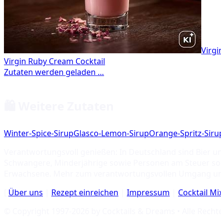
Virgi
🛍️ Weitere Zutaten
Winter-Spice-Sirup
Glasco-Lemon-Sirup
Orange-Spritz-Siru
Verantwortungsvoll genießen: In Deutschland sind Bier u
Schwangere, Minderjährige sowie Personen am Steuer soll
Erwachsene. Mehr zum verantwortungsvollen Umgang u
[
Über uns
|
Rezept einreichen
|
Impressum
|
Cocktail M
© Copyright 1997-
2026
by Cocktails & Dreams • Alle Recht