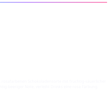
 rosafarbenen Schokoladensorte mit fruchtig-säuerlicher
tig-beeriger Note, verleiht Drinks eine rosa Färbung.