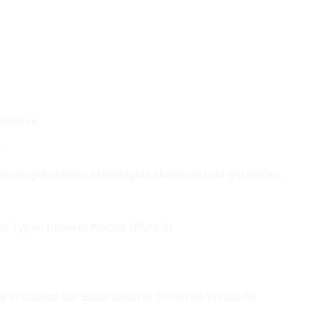
Romance.
e
n ein vorgekuehltes Martiniglas abseihen und garnieren.
en-Typen unserer Nutzer (Platz
2
).
te Produkte auf Basis unserer früheren Verkäufe: