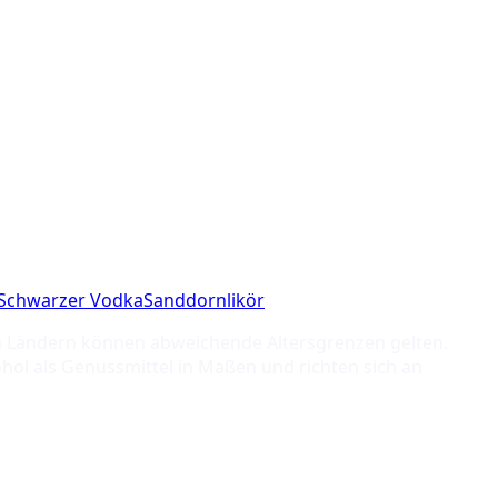
Schwarzer Vodka
Sanddornlikör
ren Ländern können abweichende Altersgrenzen gelten.
hol als Genussmittel in Maßen und richten sich an