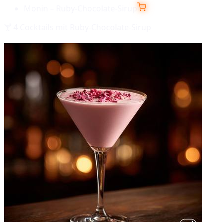
Monin – Ruby-Chocolate-Sirup
🍸
4
Cocktails mit
Ruby-Chocolate-Sirup