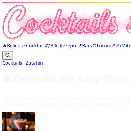
🔥
Beliebte Cocktails
📖
Alle Rezepte
📍
Bars
💬
Forum
↗
✍️
Mit
Cocktails
·
Zutaten
🛍️ Cocktails mit
Ruby-Choco
Ruby-Chocolate-Sirup ist ein Barsirup auf Zuckerbasis m
Note. Der englische Name „Ruby" (Rubin) verweist auf die 