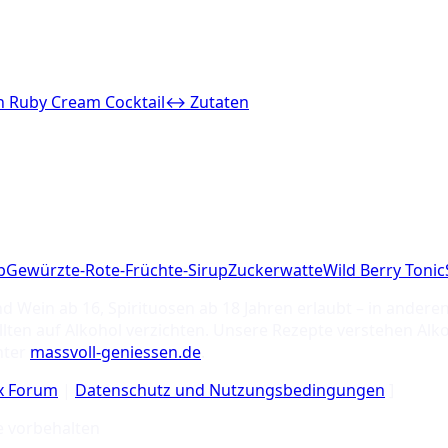
n Ruby Cream Cocktail
↔ Zutaten
p
Gewürzte-Rote-Früchte-Sirup
Zuckerwatte
Wild Berry Tonic
nd Wein ab 16, Spirituosen ab 18 Jahren erlaubt – in ande
ten auf Alkohol verzichten. Unsere Rezepte verstehen Alko
nter
massvoll-geniessen.de
.
ix Forum
|
Datenschutz und Nutzungsbedingungen
]
e vorbehalten