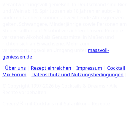
Verantwortungsvoll genießen: In Deutschland sind Bier
und Wein ab 16, Spirituosen ab 18 Jahren erlaubt – in
anderen Ländern können abweichende Altersgrenzen
gelten. Schwangere, Minderjährige sowie Personen am
Steuer sollten auf Alkohol verzichten. Unsere Rezepte
verstehen Alkohol als Genussmittel in Maßen und
richten sich an Erwachsene. Mehr zum
verantwortungsvollen Umgang unter
massvoll-
geniessen.de
.
[
Über uns
|
Rezept einreichen
|
Impressum
|
Cocktail
Mix Forum
|
Datenschutz und Nutzungsbedingungen
]
© Copyright 1997-
2026
by Cocktails & Dreams • Alle
Rechte vorbehalten
Cheers!🥂 mit
Cocktails mit Safarilikör – Rezepte