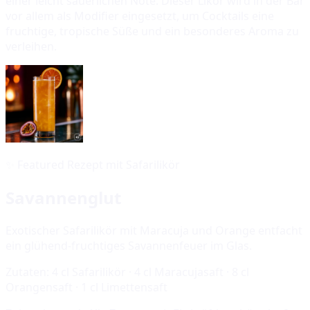
einer leicht säuerlichen Note. Dieser Likör wird in der Bar
vor allem als Modifier eingesetzt, um Cocktails eine
fruchtige, tropische Süße und ein besonderes Aroma zu
verleihen.
✨
Featured Rezept mit Safarilikör
Savannenglut
Exotischer Safarilikör mit Maracuja und Orange entfacht
ein glühend-fruchtiges Savannenfeuer im Glas.
Zutaten:
4 cl Safarilikör · 4 cl Maracujasaft · 8 cl
Orangensaft · 1 cl Limettensaft