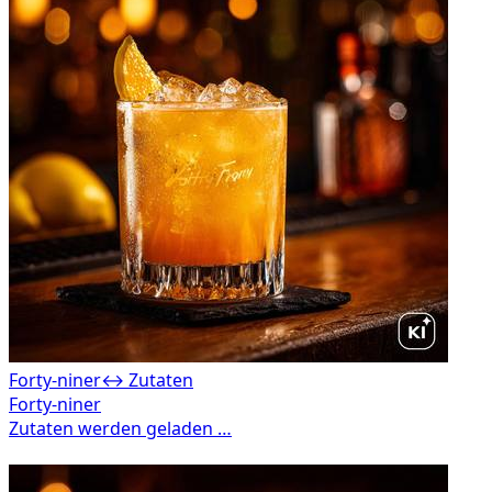
Forty-niner
↔ Zutaten