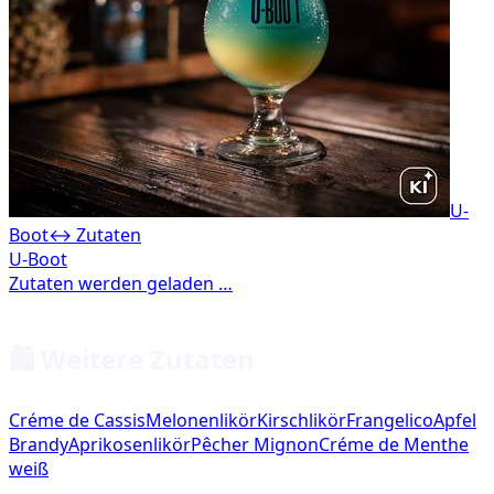
U-
Boot
↔ Zutaten
🛍️ Weitere Zutaten
Créme de Cassis
Melonenlikör
Kirschlikör
Frangelico
Apfel
Brandy
Aprikosenlikör
Pêcher Mignon
Créme de Menthe
weiß