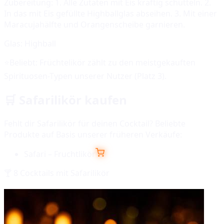
Zubereitung:
1. Alle Zutaten mit Eis kräftig schütteln. 2.
In das mit Eis gefüllte Highballglas abseihen. 3. Mit einer
Maracujahälfte und Orangenscheibe garnieren.
Glas:
Highball
⭐
Beliebt:
Früchtelikör
zählt zu den meistgekauften
Spirituosen-Typen unserer Nutzer (Platz
3
).
🛒
Safarilikör
kaufen
Fehlt dir
Safarilikör
für deinen Cocktail? Beliebte
Produkte auf Basis unserer früheren Verkäufe:
Safari – Fruchtlikör
🍸
8
Cocktails mit
Safarilikör