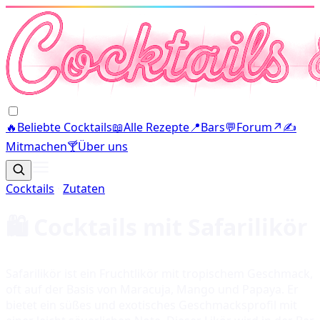
🔥
Beliebte Cocktails
📖
Alle Rezepte
📍
Bars
💬
Forum
↗
✍️
Mitmachen
🍸
Über uns
Cocktails
·
Zutaten
🛍️ Cocktails mit
Safarilikör
Safarilikör ist ein Fruchtlikör mit tropischem Geschmack,
oft auf der Basis von Maracuja, Mango und Papaya. Er
bietet ein süßes und exotisches Geschmacksprofil mit