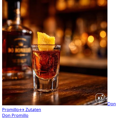
Don
Promillo
↔ Zutaten