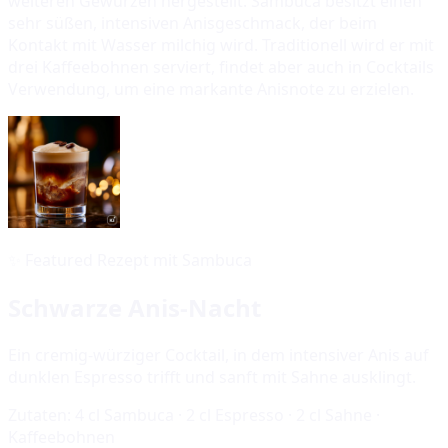
weiteren Gewürzen hergestellt. Sambuca besitzt einen
sehr süßen, intensiven Anisgeschmack, der beim
Kontakt mit Wasser milchig wird. Traditionell wird er mit
drei Kaffeebohnen serviert, findet aber auch in Cocktails
Verwendung, um eine markante Anisnote zu erzielen.
✨
Featured Rezept mit Sambuca
Schwarze Anis-Nacht
Ein cremig-würziger Cocktail, in dem intensiver Anis auf
dunklen Espresso trifft und sanft mit Sahne ausklingt.
Zutaten:
4 cl Sambuca · 2 cl Espresso · 2 cl Sahne ·
Kaffeebohnen