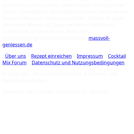
anderen Ländern können abweichende Altersgrenzen
gelten. Schwangere, Minderjährige sowie Personen am
Steuer sollten auf Alkohol verzichten. Unsere Rezepte
verstehen Alkohol als Genussmittel in Maßen und
richten sich an Erwachsene. Mehr zum
verantwortungsvollen Umgang unter
massvoll-
geniessen.de
.
[
Über uns
|
Rezept einreichen
|
Impressum
|
Cocktail
Mix Forum
|
Datenschutz und Nutzungsbedingungen
]
© Copyright 1997-
2026
by Cocktails & Dreams • Alle
Rechte vorbehalten
Cheers!🥂 mit
Cocktails mit Sambuca – Rezepte