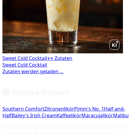
Sweet Cold Cocktail
↔ Zutaten
🛍️ Weitere Zutaten
Southern Comfort
Zitronenlikör
Pimm's No. 1
Half-and-
Half
Bailey's Irish Cream
Kaffeelikör
Maracujalikör
Malibu
Verantwortungsvoll genießen: In Deutschland sind Bier
und Wein ab 16, Spirituosen ab 18 Jahren erlaubt – in