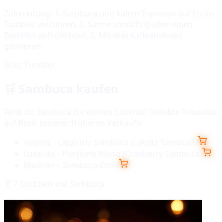
Zubereitung:
1. Sambuca und kalten Espresso auf Eis im
Tumbler verrühren. 2. Sahne vorsichtig über einen
Barlöffel aufschichten. 3. Mit drei Kaffeebohnen
garnieren.
Glas:
Tumbler
🛒
Sambuca
kaufen
Fehlt dir
Sambuca
für deinen Cocktail? Beliebte Produkte
auf Basis unserer früheren Verkäufe:
Averna – Liquirizia Sambuca (Lakritz-Sambuca)
Luxardo – Passione Rossa (Cranberry Sambuca)
Molinari – Sambuca Extra
🍸
7
Cocktails mit
Sambuca