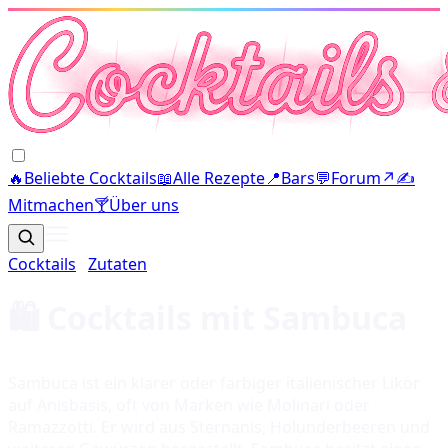
🔥
Beliebte Cocktails
📖
Alle Rezepte
📍
Bars
💬
Forum
↗
✍️
Mitmachen
🍸
Über uns
Cocktails
·
Zutaten
🛍️ Cocktails mit
Sambuca
Sambuca ist ein klarer oder farbiger italienischer Likör
auf Anisbasis, oft von Marken wie Molinari oder
Ramazzotti. Er wird aus Sternanis, Holunderbeeren und