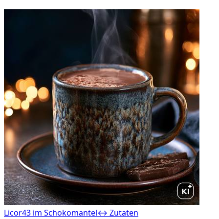
Licor43 im Schokomantel
↔ Zutaten