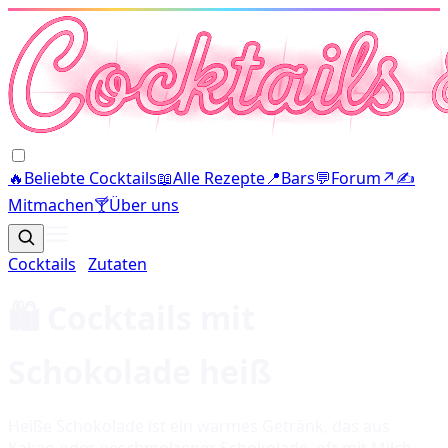
🔥
Beliebte Cocktails
📖
Alle Rezepte
📍
Bars
💬
Forum
↗
✍️
Mitmachen
🍸
Über uns
Cocktails
·
Zutaten
🛍️ Cocktails mit
Schokolade heiß
Heiße Schokolade ist ein warmes Getränk, das aus
Kakao oder geschmolzener Schokolade, oft mit Milch