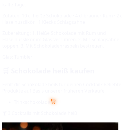
kalte Tage.
Zutaten:
10 cl heiße Schokolade · 4 cl brauner Rum · 2 cl
Haselnusslikör · 1 Klecks Schlagsahne
Zubereitung:
1. Heiße Schokolade mit Rum und
Haselnusslikör im Glas verrühren. 2. Mit Schlagsahne
toppen. 3. Mit Schokoladenraspeln bestreuen.
Glas:
Tumbler
🛒
Schokolade heiß
kaufen
Fehlt dir
Schokolade heiß
für deinen Cocktail? Beliebte
Produkte auf Basis unserer früheren Verkäufe:
Trinkschokolade
🍸
3
Cocktails mit
Schokolade heiß