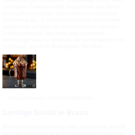
und Zucker zubereitet wird. Sie zeichnet sich durch
einen süßen, cremigen und intensiv schokoladigen
Geschmack aus. In Cocktails wird heiße Schokolade
gelegentlich als Basis für winterliche oder Dessert-
Drinks verwendet, um ihnen eine wärmende,
reichhaltige Süße zu verleihen. Sie harmoniert gut mit
Spirituosen wie Rum, Brandy oder Minzlikör.
✨
Featured Rezept mit Schokolade heiß
Samtige Sünde in Braun
Wohlig-warme Verführung: heiße Schokolade umhüllt
Rum und Haselnuss zu einem dekadenten Genuss für