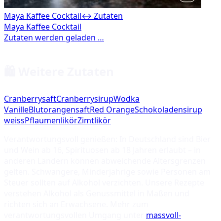
Maya Kaffee Cocktail
↔ Zutaten
🛍️ Weitere Zutaten
Cranberrysaft
Cranberrysirup
Wodka
Vanille
Blutorangensaft
Red Orange
Schokoladensirup
weiss
Pflaumenlikör
Zimtlikör
Verantwortungsvoll genießen: In Deutschland sind Bier
und Wein ab 16, Spirituosen ab 18 Jahren erlaubt – in
anderen Ländern können abweichende Altersgrenzen
gelten. Schwangere, Minderjährige sowie Personen am
Steuer sollten auf Alkohol verzichten. Unsere Rezepte
verstehen Alkohol als Genussmittel in Maßen und
richten sich an Erwachsene. Mehr zum
verantwortungsvollen Umgang unter
massvoll-