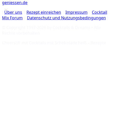
geniessen.de
.
[
Über uns
|
Rezept einreichen
|
Impressum
|
Cocktail
Mix Forum
|
Datenschutz und Nutzungsbedingungen
]
© Copyright 1997-
2026
by Cocktails & Dreams • Alle
Rechte vorbehalten
Cheers!🥂 mit
Cocktails mit Schokolade heiß – Rezepte