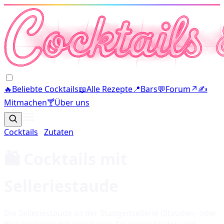
🔥
Beliebte Cocktails
📖
Alle Rezepte
📍
Bars
💬
Forum
↗
✍️
Mitmachen
🍸
Über uns
Cocktails
·
Zutaten
🛍️ Cocktails mit
Selleriestaude
Die Selleriestaude ist der Stangensellerie (Stauden- oder
Bleichsellerie) mit knackigen, faserigen Stielen und