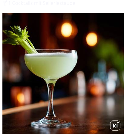
🍸
1
Cocktails mit
Selleriestaude