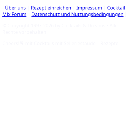
[
Über uns
|
Rezept einreichen
|
Impressum
|
Cocktail
Mix Forum
|
Datenschutz und Nutzungsbedingungen
]
© Copyright 1997-
2026
by Cocktails & Dreams • Alle
Rechte vorbehalten
Cheers!🥂 mit
Cocktails mit Selleriestaude – Rezepte