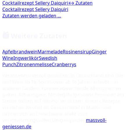
Cocktailrezept Sellery Daiquiri
↔ Zutaten
🛍️ Weitere Zutaten
Apfelbrandwein
Marmelade
Rosinensirup
Ginger
Wine
Ingwerlikör
Swedish
Punch
Zitronenmelisse
Cranberrys
Verantwortungsvoll genießen: In Deutschland sind Bier
und Wein ab 16, Spirituosen ab 18 Jahren erlaubt – in
anderen Ländern können abweichende Altersgrenzen
gelten. Schwangere, Minderjährige sowie Personen am
Steuer sollten auf Alkohol verzichten. Unsere Rezepte
verstehen Alkohol als Genussmittel in Maßen und
richten sich an Erwachsene. Mehr zum
verantwortungsvollen Umgang unter
massvoll-
geniessen.de
.