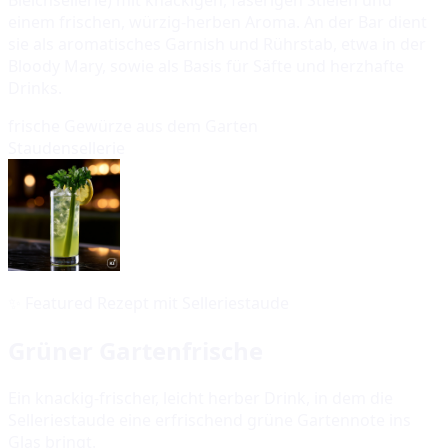
einem frischen, würzig-herben Aroma. An der Bar dient
sie als aromatisches Garnish und Rührstab, etwa in der
Bloody Mary, sowie als Basis für Säfte und herzhafte
Drinks.
frische Gewürze aus dem Garten
Staudensellerie
✨
Featured Rezept mit Selleriestaude
Grüner Gartenfrische
Ein knackig-frischer, leicht herber Drink, in dem die
Selleriestaude eine erfrischend grüne Gartennote ins
Glas bringt.