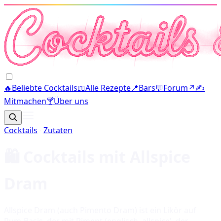
🔥
Beliebte Cocktails
📖
Alle Rezepte
📍
Bars
💬
Forum
↗
✍️
Mitmachen
🍸
Über uns
Cocktails
·
Zutaten
🛍️ Cocktails mit
Allspice
Dram
Allspice Dram (auch Pimento Dram) ist ein Likör auf
Rum-Basis, der mit Piment (englisch ‚allspice', der