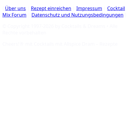
[
Über uns
|
Rezept einreichen
|
Impressum
|
Cocktail
Mix Forum
|
Datenschutz und Nutzungsbedingungen
]
© Copyright 1997-
2026
by Cocktails & Dreams • Alle
Rechte vorbehalten
Cheers!🥂 mit
Cocktails mit Allspice Dram – Rezepte