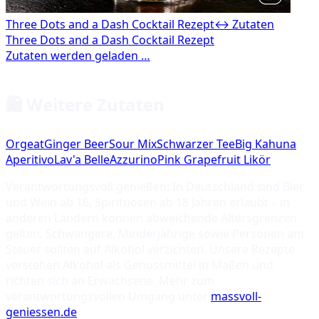
Three Dots and a Dash Cocktail Rezept
↔ Zutaten
🛍️ Weitere Zutaten
Orgeat
Ginger Beer
Sour Mix
Schwarzer Tee
Big Kahuna
Aperitivo
Lav'a Belle
Azzurino
Pink Grapefruit Likör
Verantwortungsvoll genießen: In Deutschland sind Bier
und Wein ab 16, Spirituosen ab 18 Jahren erlaubt – in
anderen Ländern können abweichende Altersgrenzen
gelten. Schwangere, Minderjährige sowie Personen am
Steuer sollten auf Alkohol verzichten. Unsere Rezepte
verstehen Alkohol als Genussmittel in Maßen und
richten sich an Erwachsene. Mehr zum
verantwortungsvollen Umgang unter
massvoll-
geniessen.de
.