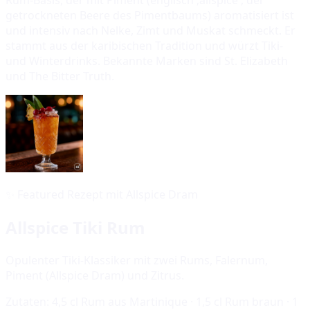
getrockneten Beere des Pimentbaums) aromatisiert ist
und intensiv nach Nelke, Zimt und Muskat schmeckt. Er
stammt aus der karibischen Tradition und würzt Tiki-
und Winterdrinks. Bekannte Marken sind St. Elizabeth
und The Bitter Truth.
✨
Featured Rezept mit Allspice Dram
Allspice Tiki Rum
Opulenter Tiki-Klassiker mit zwei Rums, Falernum,
Piment (Allspice Dram) und Zitrus.
Zutaten:
4,5 cl Rum aus Martinique · 1,5 cl Rum braun · 1