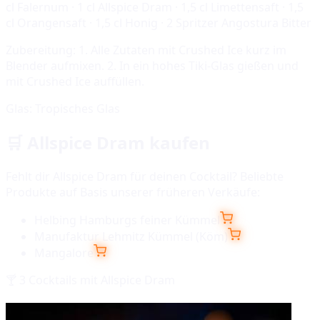
cl Falernum · 1 cl Allspice Dram · 1,5 cl Limettensaft · 1,5
cl Orangensaft · 1,5 cl Honig · 2 Spritzer Angostura Bitter
Zubereitung:
1. Alle Zutaten mit Crushed Ice kurz im
Blender aufmixen. 2. In ein hohes Tiki-Glas gießen und
mit Crushed Ice auffüllen.
Glas:
Tropisches Glas
🛒
Allspice Dram
kaufen
Fehlt dir
Allspice Dram
für deinen Cocktail? Beliebte
Produkte auf Basis unserer früheren Verkäufe:
Helbing Hamburgs feiner Kümmel
Manufaktur Lehmitz Kümmel (Köm)
Mangalore
🍸
3
Cocktails mit
Allspice Dram