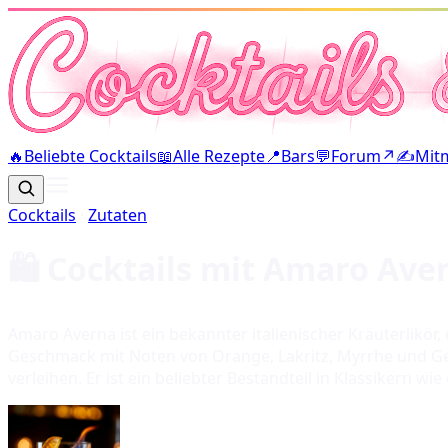
🔥
Beliebte Cocktails
📖
Alle Rezepte
📍
Bars
💬
Forum
↗
✍️
Mit
Cocktails
·
Zutaten
🛍️ Cocktails mit
Amaro Ave
Amaro Averna ist ein bekannter italienischer Kräuterlikör,
Geschmack mit Noten von Orange, Lakritz, Myrrhe und Gewü
verleihen. Er ist ein beliebter Bestandteil in Klassikern