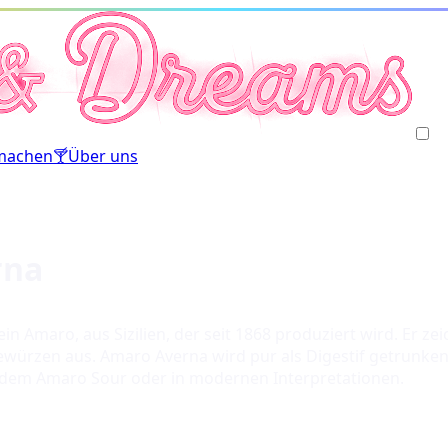
machen
🍸
Über uns
rna
 ein Amaro, aus Sizilien, der seit 1868 produziert wird. Er 
rzen aus. Amaro Averna wird pur als Digestif getrunken od
 wie dem Amaro Sour oder in modernen Interpretationen.