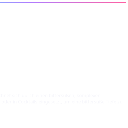
zeichnet sich durch einen bittersüßen, komplexen
er in Cocktails eingesetzt, um eine bittersüße Tiefe zu