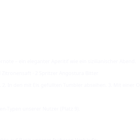
te – ein eleganter Aperitif wie ein sizilianischer Abend.
l Zitronensaft · 2 Spritzer Angostura Bitter
n. 2. In den mit Eis gefüllten Tumbler abseihen. 3. Mit ei
sen-Typen unserer Nutzer (Platz
9
).
ukte auf Basis unserer früheren Verkäufe: