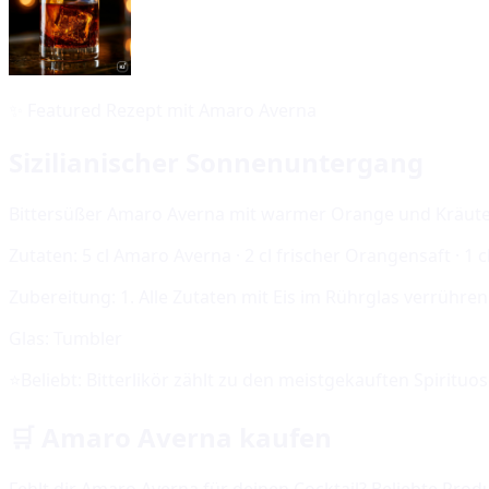
✨
Featured Rezept mit Amaro Averna
Sizilianischer Sonnenuntergang
Bittersüßer Amaro Averna mit warmer Orange und Kräuterno
Zutaten:
5 cl Amaro Averna · 2 cl frischer Orangensaft · 1 c
Zubereitung:
1. Alle Zutaten mit Eis im Rührglas verrühre
Glas:
Tumbler
⭐
Beliebt:
Bitterlikör
zählt zu den meistgekauften Spirituo
🛒
Amaro Averna
kaufen
Fehlt dir
Amaro Averna
für deinen Cocktail? Beliebte Prod