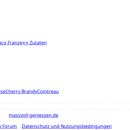
co Franze
↔ Zutaten
use
Cherry Brandy
Cointreau
nd Wein ab 16, Spirituosen ab 18 Jahren erlaubt – in ande
ten auf Alkohol verzichten. Unsere Rezepte verstehen Alko
nter
massvoll-geniessen.de
.
ix Forum
|
Datenschutz und Nutzungsbedingungen
]