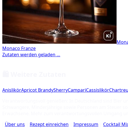
Mona
🛍️ Weitere Zutaten
Anislikör
Apricot Brandy
Sherry
Campari
Cassislikör
Chartre
Verantwortungsvoll genießen: In Deutschland sind Bier u
Schwangere, Minderjährige sowie Personen am Steuer soll
Erwachsene. Mehr zum verantwortungsvollen Umgang u
[
Über uns
|
Rezept einreichen
|
Impressum
|
Cocktail M