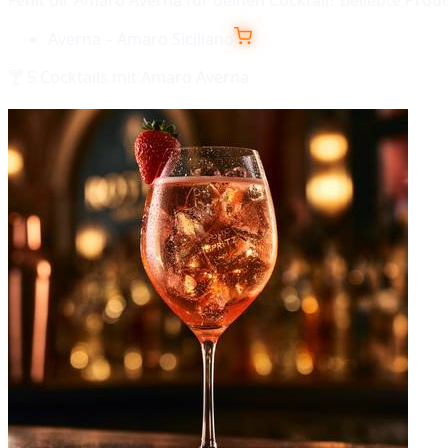
Averna – Amaro Siciliano
🍸
5
Cocktails mit
Amaro Averna