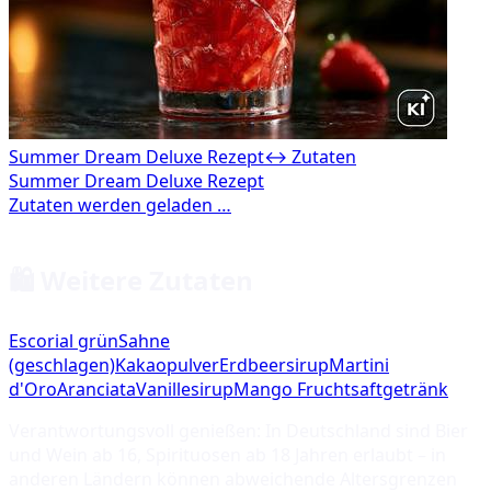
Summer Dream Deluxe Rezept
↔ Zutaten
🛍️ Weitere Zutaten
Escorial grün
Sahne
(geschlagen)
Kakaopulver
Erdbeersirup
Martini
d'Oro
Aranciata
Vanillesirup
Mango Fruchtsaftgetränk
Verantwortungsvoll genießen: In Deutschland sind Bier
und Wein ab 16, Spirituosen ab 18 Jahren erlaubt – in
anderen Ländern können abweichende Altersgrenzen