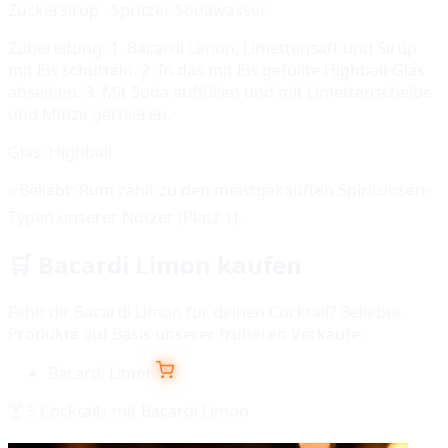
Zuckersirup · Spritzer Sodawasser
Zubereitung:
1. Bacardi Limon, Limettensaft und Sirup
mit Eis schütteln. 2. In das mit Eis gefüllte Highball-Glas
abseihen. 3. Mit Soda auffüllen und mit Limettenscheibe
und Minze garnieren.
Glas:
Highball
⭐
Beliebt:
Rum
zählt zu den meistgekauften Spirituosen-
Typen unserer Nutzer (Platz
1
).
🛒
Bacardi Limon
kaufen
Fehlt dir
Bacardi Limon
für deinen Cocktail? Beliebte
Produkte auf Basis unserer früheren Verkäufe:
Bacardí Limón
🍸
5
Cocktails mit
Bacardi Limon