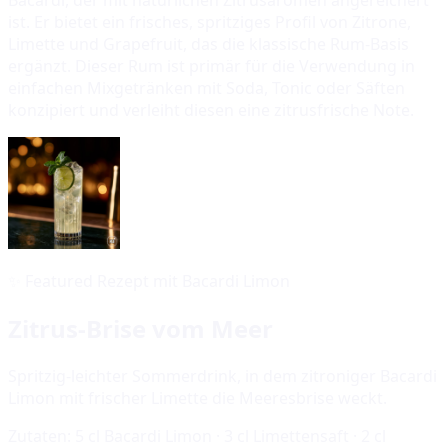
ist. Er bietet ein frisches, spritziges Profil von Zitrone,
Limette und Grapefruit, das die klassische Rum-Basis
ergänzt. Dieser Rum ist primär für die Verwendung in
einfachen Mixgetränken mit Soda, Tonic oder Säften
konzipiert und verleiht diesen eine zitrusfrische Note.
✨
Featured Rezept mit Bacardi Limon
Zitrus-Brise vom Meer
Spritzig-leichter Sommerdrink, in dem zitroniger Bacardi
Limon mit frischer Limette die Meeresbrise weckt.
Zutaten:
5 cl Bacardi Limon · 3 cl Limettensaft · 2 cl