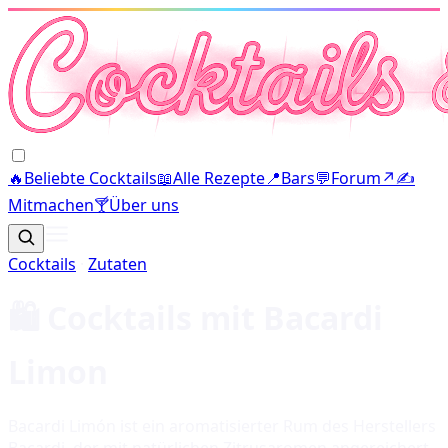
🔥
Beliebte Cocktails
📖
Alle Rezepte
📍
Bars
💬
Forum
↗
✍️
Mitmachen
🍸
Über uns
Cocktails
·
Zutaten
🛍️ Cocktails mit
Bacardi
Limon
Bacardi Limón ist ein aromatisierter Rum des Herstellers
Bacardi, der mit natürlichen Zitrusaromen angereichert