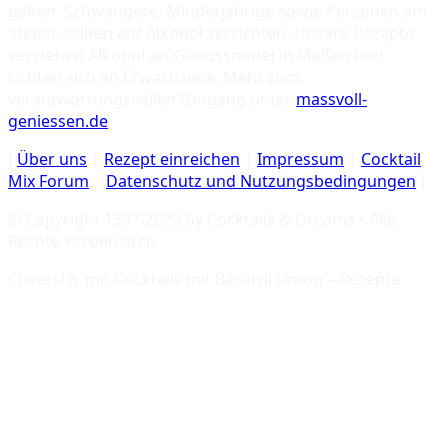
gelten. Schwangere, Minderjährige sowie Personen am
Steuer sollten auf Alkohol verzichten. Unsere Rezepte
verstehen Alkohol als Genussmittel in Maßen und
richten sich an Erwachsene. Mehr zum
verantwortungsvollen Umgang unter
massvoll-
geniessen.de
.
[
Über uns
|
Rezept einreichen
|
Impressum
|
Cocktail
Mix Forum
|
Datenschutz und Nutzungsbedingungen
]
© Copyright 1997-
2026
by Cocktails & Dreams • Alle
Rechte vorbehalten
Cheers!🥂 mit
Cocktails mit Bacardi Limon – Rezepte