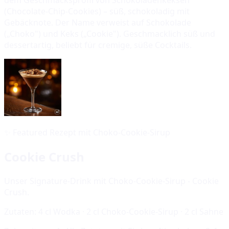
(Chocolate-Chip-Cookies) – süß, schokoladig mit
Gebäcknote. Der Name verweist auf Schokolade
(„Choko") und Keks („Cookie"). Geschmacklich süß und
dessertartig, beliebt für cremige, süße Cocktails.
✨
Featured Rezept mit Choko-Cookie-Sirup
Cookie Crush
Unser Signature-Drink mit Choko-Cookie-Sirup - Cookie
Crush.
Zutaten:
4 cl Wodka · 2 cl Choko-Cookie-Sirup · 2 cl Sahne