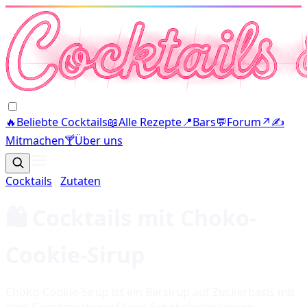
🔥
Beliebte Cocktails
📖
Alle Rezepte
📍
Bars
💬
Forum
↗
✍️
Mitmachen
🍸
Über uns
Cocktails
·
Zutaten
🛍️ Cocktails mit
Choko-
Cookie-Sirup
Choko-Cookie-Sirup ist ein Barsirup auf Zuckerbasis mit
dem Geschmacksprofil von Schokoladenkeksen