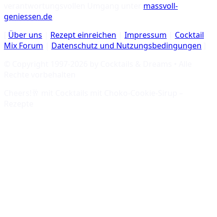
verantwortungsvollen Umgang unter
massvoll-
geniessen.de
.
[
Über uns
|
Rezept einreichen
|
Impressum
|
Cocktail
Mix Forum
|
Datenschutz und Nutzungsbedingungen
]
© Copyright 1997-
2026
by Cocktails & Dreams • Alle
Rechte vorbehalten
Cheers!🥂 mit
Cocktails mit Choko-Cookie-Sirup –
Rezepte