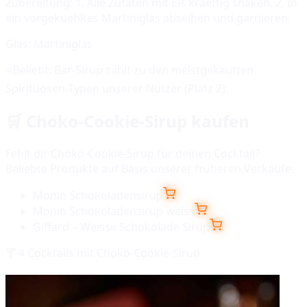
Zubereitung:
1. Alle Zutaten mit Eis kraeftig shaken. 2. In
ein vorgekuehltes Martiniglas abseihen und garnieren.
Glas:
Martiniglas
⭐
Beliebt:
Bar-Sirup
zählt zu den meistgekauften
Spirituosen-Typen unserer Nutzer (Platz
2
).
🛒
Choko-Cookie-Sirup
kaufen
Fehlt dir
Choko-Cookie-Sirup
für deinen Cocktail?
Beliebte Produkte auf Basis unserer früheren Verkäufe:
Monin Schokoladensirup
Monin Schokoladensirup weiss
Giffard – Weisse Schokolade Sirup
🍸
4
Cocktails mit
Choko-Cookie-Sirup