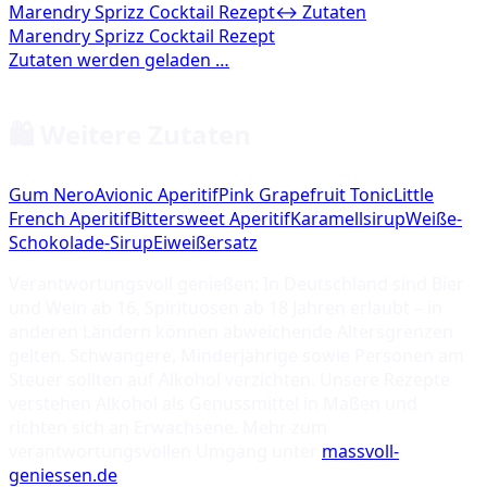
Marendry Sprizz Cocktail Rezept
↔ Zutaten
🛍️ Weitere Zutaten
Gum Nero
Avionic Aperitif
Pink Grapefruit Tonic
Little
French Aperitif
Bittersweet Aperitif
Karamellsirup
Weiße-
Schokolade-Sirup
Eiweißersatz
Verantwortungsvoll genießen: In Deutschland sind Bier
und Wein ab 16, Spirituosen ab 18 Jahren erlaubt – in
anderen Ländern können abweichende Altersgrenzen
gelten. Schwangere, Minderjährige sowie Personen am
Steuer sollten auf Alkohol verzichten. Unsere Rezepte
verstehen Alkohol als Genussmittel in Maßen und
richten sich an Erwachsene. Mehr zum
verantwortungsvollen Umgang unter
massvoll-
geniessen.de
.