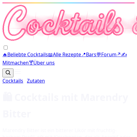
🔥
Beliebte Cocktails
📖
Alle Rezepte
📍
Bars
💬
Forum
↗
✍️
Mitmachen
🍸
Über uns
Cocktails
·
Zutaten
🛍️ Cocktails mit
Marendry
Bitter
Marendry Bitter ist ein bitterer Likör mit fruchtig-
herbem Profil, oft mit Kirschnoten, der als Aperitif oder