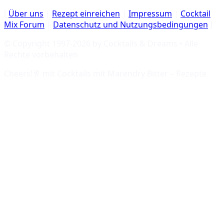
[
Über uns
|
Rezept einreichen
|
Impressum
|
Cocktail
Mix Forum
|
Datenschutz und Nutzungsbedingungen
]
© Copyright 1997-
2026
by Cocktails & Dreams • Alle
Rechte vorbehalten
Cheers!🥂 mit
Cocktails mit Marendry Bitter – Rezepte