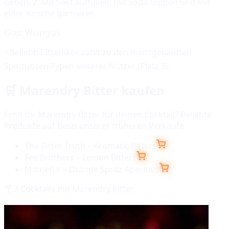
geben. 2. Mit Sekt auffüllen, mit Soda toppen und mit
einer Kirsche garnieren.
Glas:
Weinglas
⭐
Beliebt:
Bitterlikör
zählt zu den meistgekauften
Spirituosen-Typen unserer Nutzer (Platz
9
).
🛒
Marendry Bitter
kaufen
Fehlt dir
Marendry Bitter
für deinen Cocktail? Beliebte
Produkte auf Basis unserer früheren Verkäufe:
The Bitter Truth – Aromatic Bitters
Fee Brothers – Lemon Bitters
Mionetto – Orange Spritz Aperitivo
🍸
3
Cocktails mit
Marendry Bitter