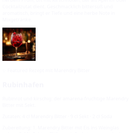
Cocktailzutat dient. Geschmacklich bittersüß und
aromatisch, bringt er Tiefe und eine herbe Note in
Mixgetränke.
✨
Featured Rezept mit Marendry Bitter
Rubinhafen
Rubinrot und kirschig: der amarena-fruchtige Marendry
Bitter mit Sekt.
Zutaten:
4 cl Marendry Bitter · 9 cl Sekt · 2 cl Soda
Zubereitung:
1. Marendry Bitter mit Eis ins Weinglas