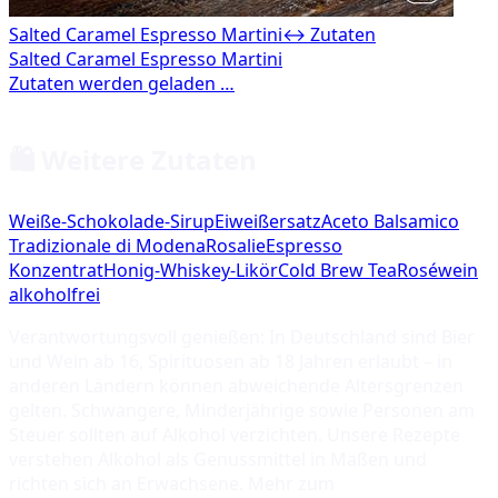
Salted Caramel Espresso Martini
↔ Zutaten
🛍️ Weitere Zutaten
Weiße-Schokolade-Sirup
Eiweißersatz
Aceto Balsamico
Tradizionale di Modena
Rosalie
Espresso
Konzentrat
Honig-Whiskey-Likör
Cold Brew Tea
Roséwein
alkoholfrei
Verantwortungsvoll genießen: In Deutschland sind Bier
und Wein ab 16, Spirituosen ab 18 Jahren erlaubt – in
anderen Ländern können abweichende Altersgrenzen
gelten. Schwangere, Minderjährige sowie Personen am
Steuer sollten auf Alkohol verzichten. Unsere Rezepte
verstehen Alkohol als Genussmittel in Maßen und
richten sich an Erwachsene. Mehr zum