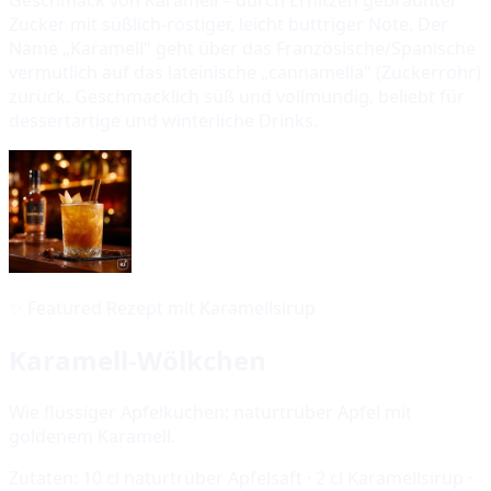
Zucker mit süßlich-röstiger, leicht buttriger Note. Der
Name „Karamell" geht über das Französische/Spanische
vermutlich auf das lateinische „cannamella" (Zuckerrohr)
zurück. Geschmacklich süß und vollmundig, beliebt für
dessertartige und winterliche Drinks.
✨
Featured Rezept mit Karamellsirup
Karamell-Wölkchen
Wie flüssiger Apfelkuchen: naturtrüber Apfel mit
goldenem Karamell.
Zutaten:
10 cl naturtrüber Apfelsaft · 2 cl Karamellsirup ·