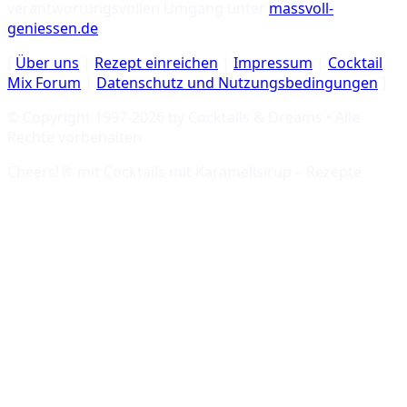
verantwortungsvollen Umgang unter
massvoll-
geniessen.de
.
[
Über uns
|
Rezept einreichen
|
Impressum
|
Cocktail
Mix Forum
|
Datenschutz und Nutzungsbedingungen
]
© Copyright 1997-
2026
by Cocktails & Dreams • Alle
Rechte vorbehalten
Cheers!🥂 mit
Cocktails mit Karamellsirup – Rezepte