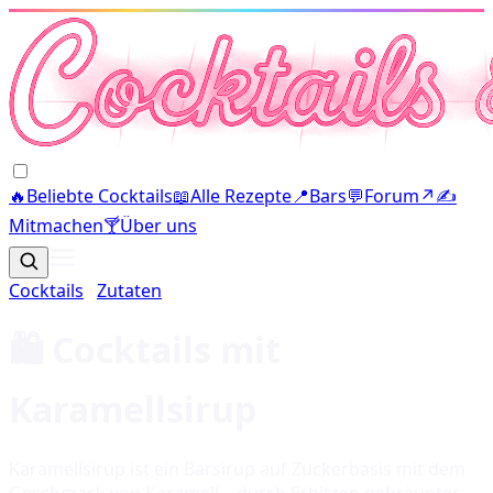
🔥
Beliebte Cocktails
📖
Alle Rezepte
📍
Bars
💬
Forum
↗
✍️
Mitmachen
🍸
Über uns
Cocktails
·
Zutaten
🛍️ Cocktails mit
Karamellsirup
Karamellsirup ist ein Barsirup auf Zuckerbasis mit dem
Geschmack von Karamell – durch Erhitzen gebräunter