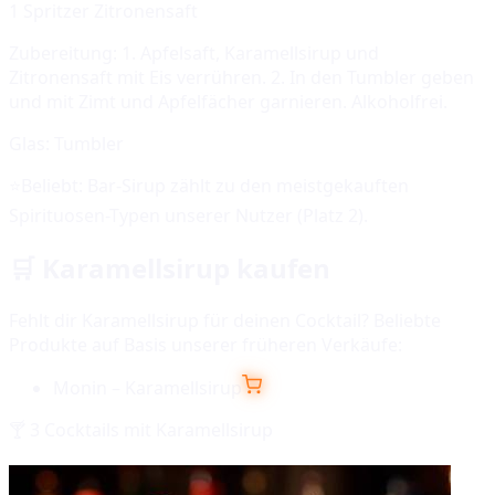
1 Spritzer Zitronensaft
Zubereitung:
1. Apfelsaft, Karamellsirup und
Zitronensaft mit Eis verrühren. 2. In den Tumbler geben
und mit Zimt und Apfelfächer garnieren. Alkoholfrei.
Glas:
Tumbler
⭐
Beliebt:
Bar-Sirup
zählt zu den meistgekauften
Spirituosen-Typen unserer Nutzer (Platz
2
).
🛒
Karamellsirup
kaufen
Fehlt dir
Karamellsirup
für deinen Cocktail? Beliebte
Produkte auf Basis unserer früheren Verkäufe:
Monin – Karamellsirup
🍸
3
Cocktails mit
Karamellsirup