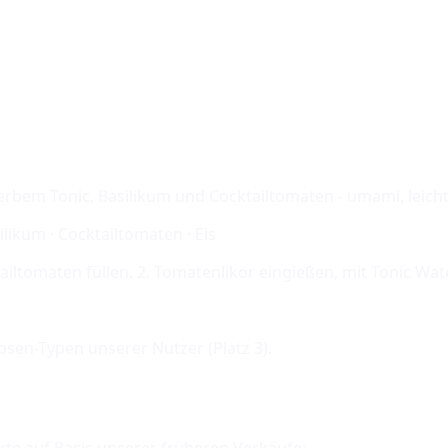
herbem Tonic, Basilikum und Cocktailtomaten - umami, leicht
silikum · Cocktailtomaten · Eis
ktailtomaten füllen. 2. Tomatenlikör eingießen, mit Tonic Wa
uosen-Typen unserer Nutzer (Platz
3
).
kte auf Basis unserer früheren Verkäufe: