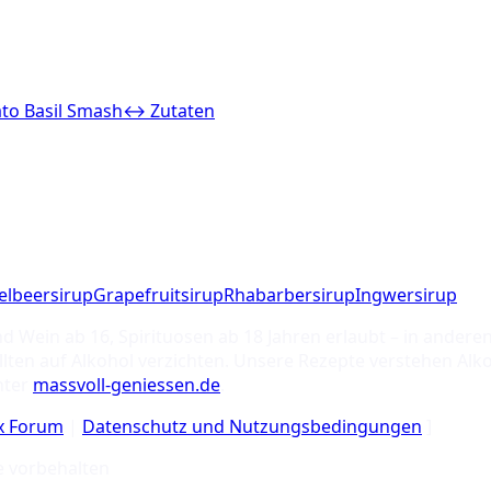
to Basil Smash
↔ Zutaten
elbeersirup
Grapefruitsirup
Rhabarbersirup
Ingwersirup
nd Wein ab 16, Spirituosen ab 18 Jahren erlaubt – in ande
ten auf Alkohol verzichten. Unsere Rezepte verstehen Alko
nter
massvoll-geniessen.de
.
ix Forum
|
Datenschutz und Nutzungsbedingungen
]
e vorbehalten