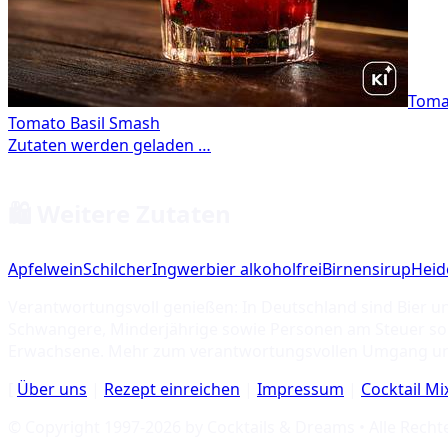
Toma
🛍️ Weitere Zutaten
Apfelwein
Schilcher
Ingwerbier alkoholfrei
Birnensirup
Heid
Verantwortungsvoll genießen: In Deutschland sind Bier u
Schwangere, Minderjährige sowie Personen am Steuer soll
Erwachsene. Mehr zum verantwortungsvollen Umgang u
[
Über uns
|
Rezept einreichen
|
Impressum
|
Cocktail M
© Copyright 1997-
2026
by Cocktails & Dreams • Alle Recht