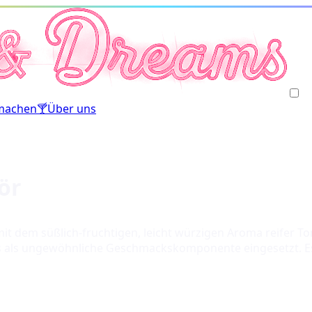
machen
🍸
Über uns
ör
r mit dem süßlich-fruchtigen, leicht würzigen Aroma reifer
ls als ungewöhnliche Geschmackskomponente eingesetzt. Es