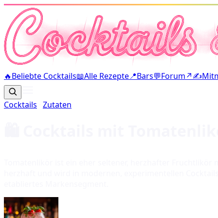
🔥
Beliebte Cocktails
📖
Alle Rezepte
📍
Bars
💬
Forum
↗
✍️
Mit
Cocktails
·
Zutaten
🛍️ Cocktails mit
Tomatenlik
Tomatenlikör ist ein eher seltener, herzhafter Fruchtlikö
herzhaft und wird in modernen, experimentellen Cocktai
etabliertes Markensegment.