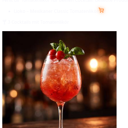
Lioko – Mexikaner Classic Tomatenlikör
🍸
3
Cocktails mit
Tomatenlikör