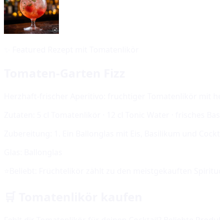
✨
Featured Rezept mit Tomatenlikör
Tomaten-Garten Fizz
Herzhaft-frischer Aperitivo: fruchtiger Tomatenlikör mit 
Zutaten:
5 cl Tomatenlikör · 12 cl Tonic Water · frisches Ba
Zubereitung:
1. Ein Ballonglas mit Eis, Basilikum und Coc
Glas:
Ballonglas
⭐
Beliebt:
Früchtelikör
zählt zu den meistgekauften Spirit
🛒
Tomatenlikör
kaufen
Fehlt dir
Tomatenlikör
für deinen Cocktail? Beliebte Produ