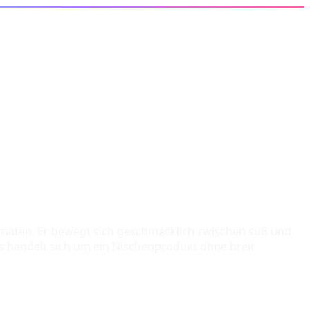
 Tomaten. Er bewegt sich geschmacklich zwischen süß und
 handelt sich um ein Nischenprodukt ohne breit