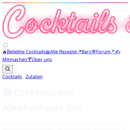
🔥
Beliebte Cocktails
📖
Alle Rezepte
📍
Bars
💬
Forum
↗
✍️
Mitmachen
🍸
Über uns
Cocktails
·
Zutaten
🛍️ Cocktails mit
Alkoholfreier Gin
Alkoholfreier Gin ist eine Spirituosen-Alternative ohne
nennenswerten Alkohol, die das typische Aroma von Gin