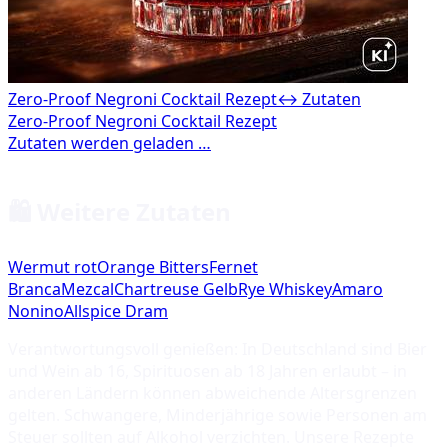
Zero-Proof Negroni Cocktail Rezept
↔ Zutaten
🛍️ Weitere Zutaten
Wermut rot
Orange Bitters
Fernet
Branca
Mezcal
Chartreuse Gelb
Rye Whiskey
Amaro
Nonino
Allspice Dram
Verantwortungsvoll genießen: In Deutschland sind Bier
und Wein ab 16, Spirituosen ab 18 Jahren erlaubt – in
anderen Ländern können abweichende Altersgrenzen
gelten. Schwangere, Minderjährige sowie Personen am
Steuer sollten auf Alkohol verzichten. Unsere Rezepte