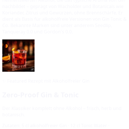
nachbildet – geprägt von Wacholder und Botanicals wie
Koriander, Zitrus und Gewürzen, ohne Brennschärfe. Er
dient als Basis für alkoholfreie Versionen von Gin Tonic &
Co. Bekannte Marken sind unter anderem Seedlip,
Tanqueray 0.0 und Gordon's 0.0.
✨
Featured Rezept mit Alkoholfreier Gin
Zero-Proof Gin & Tonic
Der Klassiker komplett ohne Alkohol – frisch, herb und
botanisch.
Zutaten:
5 cl alkoholfreier Gin · 12 cl Tonic Water ·