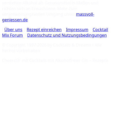
verstehen Alkohol als Genussmittel in Maßen und
richten sich an Erwachsene. Mehr zum
verantwortungsvollen Umgang unter
massvoll-
geniessen.de
.
[
Über uns
|
Rezept einreichen
|
Impressum
|
Cocktail
Mix Forum
|
Datenschutz und Nutzungsbedingungen
]
© Copyright 1997-
2026
by Cocktails & Dreams • Alle
Rechte vorbehalten
Cheers!🥂 mit
Cocktails mit Alkoholfreier Gin – Rezepte