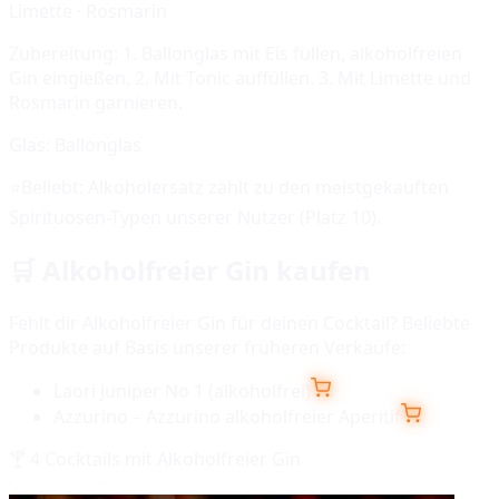
Limette · Rosmarin
Zubereitung:
1. Ballonglas mit Eis füllen, alkoholfreien
Gin eingießen. 2. Mit Tonic auffüllen. 3. Mit Limette und
Rosmarin garnieren.
Glas:
Ballonglas
⭐
Beliebt:
Alkoholersatz
zählt zu den meistgekauften
Spirituosen-Typen unserer Nutzer (Platz
10
).
🛒
Alkoholfreier Gin
kaufen
Fehlt dir
Alkoholfreier Gin
für deinen Cocktail? Beliebte
Produkte auf Basis unserer früheren Verkäufe:
Laori Juniper No 1 (alkoholfrei)
Azzurino – Azzurino alkoholfreier Aperitif
🍸
4
Cocktails mit
Alkoholfreier Gin