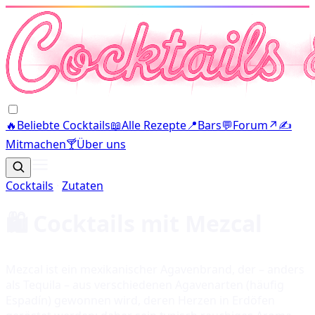
🔥
Beliebte Cocktails
📖
Alle Rezepte
📍
Bars
💬
Forum
↗
✍️
Mitmachen
🍸
Über uns
Cocktails
·
Zutaten
🛍️ Cocktails mit
Mezcal
Mezcal ist ein mexikanischer Agavenbrand, der – anders
als Tequila – aus verschiedenen Agavenarten (häufig
Espadín) gewonnen wird, deren Herzen in Erdöfen