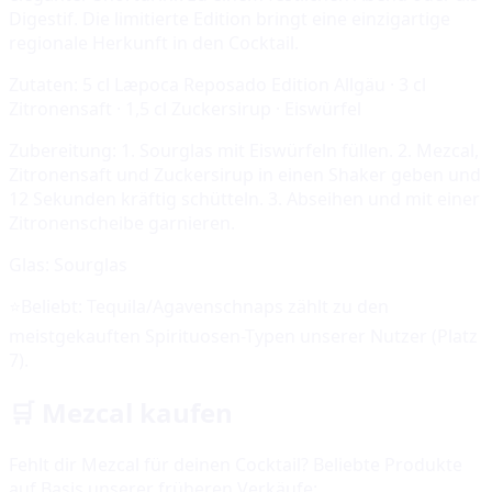
Digestif. Die limitierte Edition bringt eine einzigartige
regionale Herkunft in den Cocktail.
Zutaten:
5 cl Læpoca Reposado Edition Allgäu · 3 cl
Zitronensaft · 1,5 cl Zuckersirup · Eiswürfel
Zubereitung:
1. Sourglas mit Eiswürfeln füllen. 2. Mezcal,
Zitronensaft und Zuckersirup in einen Shaker geben und
12 Sekunden kräftig schütteln. 3. Abseihen und mit einer
Zitronenscheibe garnieren.
Glas:
Sourglas
⭐
Beliebt:
Tequila/Agavenschnaps
zählt zu den
meistgekauften Spirituosen-Typen unserer Nutzer (Platz
7
).
🛒
Mezcal
kaufen
Fehlt dir
Mezcal
für deinen Cocktail? Beliebte Produkte
auf Basis unserer früheren Verkäufe: