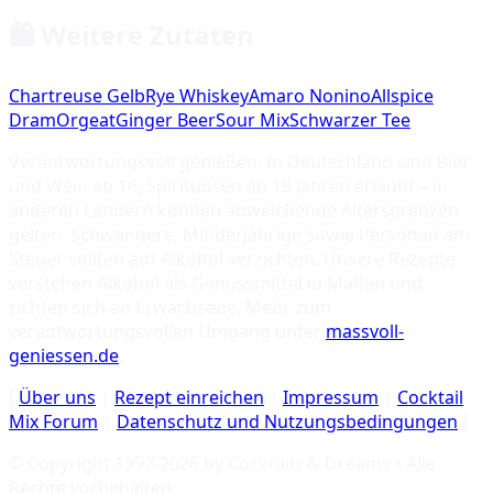
🛍️ Weitere Zutaten
Chartreuse Gelb
Rye Whiskey
Amaro Nonino
Allspice
Dram
Orgeat
Ginger Beer
Sour Mix
Schwarzer Tee
Verantwortungsvoll genießen: In Deutschland sind Bier
und Wein ab 16, Spirituosen ab 18 Jahren erlaubt – in
anderen Ländern können abweichende Altersgrenzen
gelten. Schwangere, Minderjährige sowie Personen am
Steuer sollten auf Alkohol verzichten. Unsere Rezepte
verstehen Alkohol als Genussmittel in Maßen und
richten sich an Erwachsene. Mehr zum
verantwortungsvollen Umgang unter
massvoll-
geniessen.de
.
[
Über uns
|
Rezept einreichen
|
Impressum
|
Cocktail
Mix Forum
|
Datenschutz und Nutzungsbedingungen
]
© Copyright 1997-
2026
by Cocktails & Dreams • Alle
Rechte vorbehalten