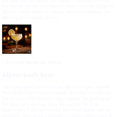
geröstet werden; daher sein typisch rauchiges Aroma.
Der Name stammt vom Nahuatl-Wort ‚mexcalli' (gegarte
Agave). Hauptregion ist Oaxaca. Bekannte Marken: Del
Maguey, Montelobos, Ilegal.
✨
Featured Rezept mit Mezcal
Alpenrauch Sour
Der Alpenrauch Sour verbindet den rauchigen, alpinen
Mezcal mit frischem Zitronensaft und einem Hauch von
Zuckersirup. Die Reifung in der Allgäuer Bergluft sorgt
für eine klare, würzige Note, die perfekt mit dem
säuerlichen Profil harmoniert. Der Drink eignet sich als
eleganter Shortdrink zu einem festlichen Abend oder als