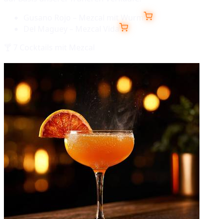
Gusano Rojo – Mezcal mit Wurm
Del Maguey – Mezcal Vida
🍸
7
Cocktails mit
Mezcal