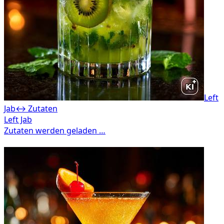
Left
Jab
↔ Zutaten