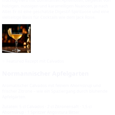
fruchtig-herb mit dominanten Apfelnoten, begleitet von
holzigen, nussigen und karamelligen Nuancen, je nach
Alter. Er ist eine geschätzte Digestif-Spirituose und eine
vielseitige Basis für Cocktails wie dem Jack Rose.
✨
Featured Rezept mit Calvados
Normannischer Apfelgarten
Aromatischer Calvados mit feinem Ahornsirup und
frischer Zitrone – wie ein Spaziergang durch blühende
Apfelgärten.
Zutaten:
5 cl Calvados · 2 cl Zitronensaft · 1,5 cl
Ahornsirup · 1 Spritzer Angostura Bitter