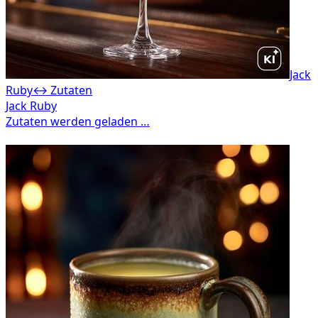
Jack
Ruby
↔ Zutaten