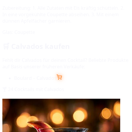
Zubereitung:
1. Alle Zutaten mit Eis kräftig schütteln. 2.
In eine vorgekühlte Coupette abseihen. 3. Mit einem
dünnen Apfelfächer garnieren.
Glas:
Coupette
🛒
Calvados
kaufen
Fehlt dir
Calvados
für deinen Cocktail? Beliebte Produkte
auf Basis unserer früheren Verkäufe:
Boulard – Calvados
🍸
24
Cocktails mit
Calvados