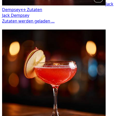
Jack
Dempsey
↔ Zutaten