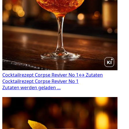
Cocktailrezept Corpse Reviver No 1
↔ Zutaten