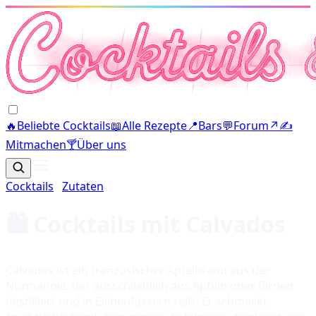
🔥
Beliebte Cocktails
📖
Alle Rezepte
📍
Bars
💬
Forum
↗
✍️
Mitmachen
🍸
Über uns
Cocktails
·
Zutaten
🛍️ Cocktails mit
Calvados
Calvados ist ein französischer Apfelbrand aus der
Normandie, der ausschließlich aus Äpfeln oder Birnen
destilliert und in Eichenfässern reift. Er schmeckt