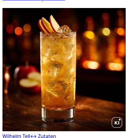
Wilhelm Tell
↔ Zutaten