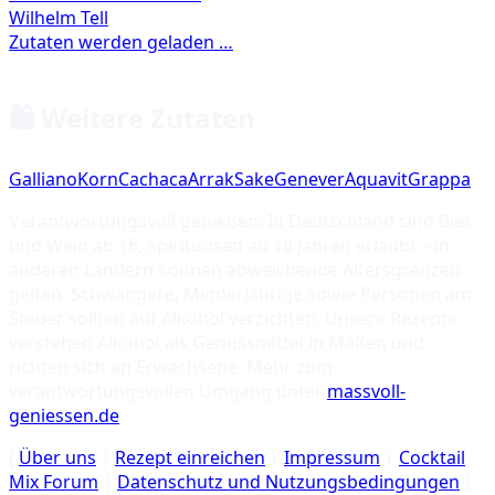
🛍️ Weitere Zutaten
Galliano
Korn
Cachaca
Arrak
Sake
Genever
Aquavit
Grappa
Verantwortungsvoll genießen: In Deutschland sind Bier
und Wein ab 16, Spirituosen ab 18 Jahren erlaubt – in
anderen Ländern können abweichende Altersgrenzen
gelten. Schwangere, Minderjährige sowie Personen am
Steuer sollten auf Alkohol verzichten. Unsere Rezepte
verstehen Alkohol als Genussmittel in Maßen und
richten sich an Erwachsene. Mehr zum
verantwortungsvollen Umgang unter
massvoll-
geniessen.de
.
[
Über uns
|
Rezept einreichen
|
Impressum
|
Cocktail
Mix Forum
|
Datenschutz und Nutzungsbedingungen
]