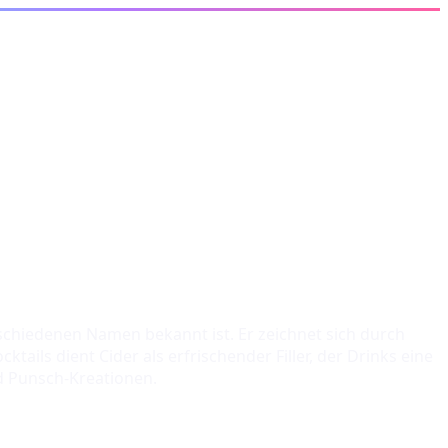
schiedenen Namen bekannt ist. Er zeichnet sich durch
tails dient Cider als erfrischender Filler, der Drinks eine
d Punsch-Kreationen.