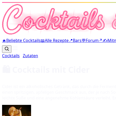
🔥
Beliebte Cocktails
📖
Alle Rezepte
📍
Bars
💬
Forum
↗
✍️
Mit
Cocktails
·
Zutaten
🛍️ Cocktails mit
Cider
Cider ist ein alkoholisches Getränk, das durch die Ferme
einen spritzigen, apfeligen Geschmack aus, der je nach Sort
leichte Süße und eine angenehme Kohlensäure verleiht. E