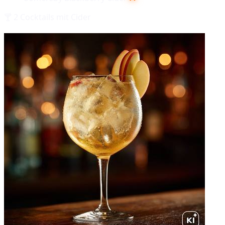
🍸
2
Cocktails mit
Cider