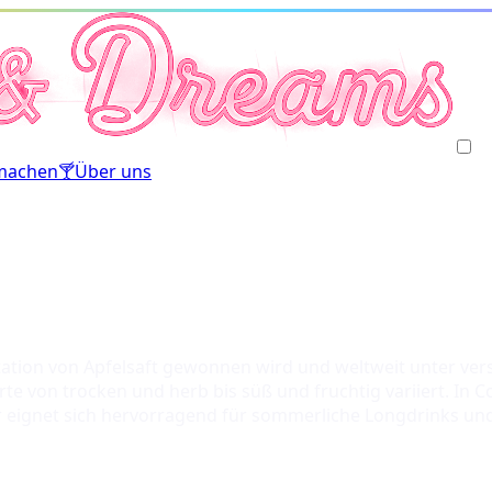
machen
🍸
Über uns
ntation von Apfelsaft gewonnen wird und weltweit unter ver
e von trocken und herb bis süß und fruchtig variiert. In Cock
r eignet sich hervorragend für sommerliche Longdrinks un