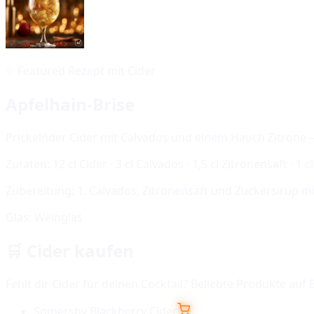
✨
Featured Rezept mit Cider
Apfelhain-Brise
Prickelnder Cider mit Calvados und einem Hauch Zitrone –
Zutaten:
12 cl Cider · 3 cl Calvados · 1,5 cl Zitronensaft · 1 
Zubereitung:
1. Calvados, Zitronensaft und Zuckersirup mit
Glas:
Weinglas
🛒
Cider
kaufen
Fehlt dir
Cider
für deinen Cocktail? Beliebte Produkte auf 
Somersby Blackberry Cider