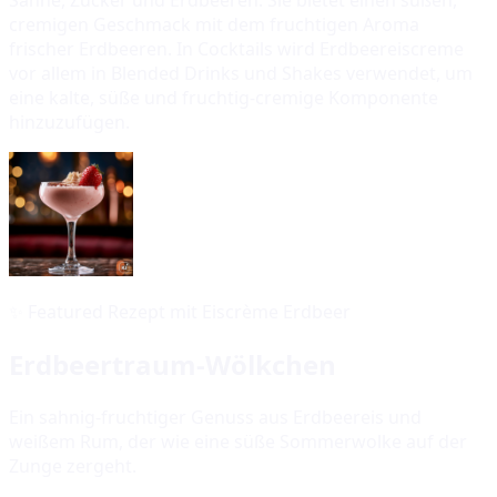
cremigen Geschmack mit dem fruchtigen Aroma
frischer Erdbeeren. In Cocktails wird Erdbeereiscreme
vor allem in Blended Drinks und Shakes verwendet, um
eine kalte, süße und fruchtig-cremige Komponente
hinzuzufügen.
✨
Featured Rezept mit Eiscrème Erdbeer
Erdbeertraum-Wölkchen
Ein sahnig-fruchtiger Genuss aus Erdbeereis und
weißem Rum, der wie eine süße Sommerwolke auf der
Zunge zergeht.