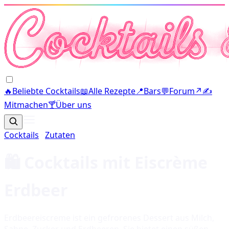
🔥
Beliebte Cocktails
📖
Alle Rezepte
📍
Bars
💬
Forum
↗
✍️
Mitmachen
🍸
Über uns
Cocktails
·
Zutaten
🛍️ Cocktails mit
Eiscrème
Erdbeer
Erdbeereiscreme ist ein gefrorenes Dessert aus Milch,
Sahne, Zucker und Erdbeeren. Sie bietet einen süßen,