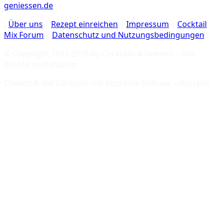
geniessen.de
.
[
Über uns
|
Rezept einreichen
|
Impressum
|
Cocktail
Mix Forum
|
Datenschutz und Nutzungsbedingungen
]
© Copyright 1997-
2026
by Cocktails & Dreams • Alle
Rechte vorbehalten
Cheers!🥂 mit
Cocktails mit Eiscrème Erdbeer – Rezepte