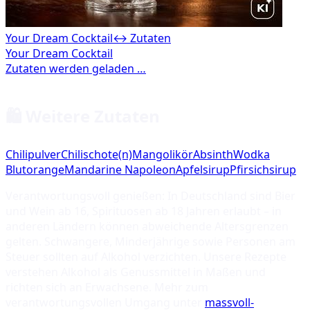
Your Dream Cocktail
↔ Zutaten
🛍️ Weitere Zutaten
Chilipulver
Chilischote(n)
Mangolikör
Absinth
Wodka
Blutorange
Mandarine Napoleon
Apfelsirup
Pfirsichsirup
Verantwortungsvoll genießen: In Deutschland sind Bier
und Wein ab 16, Spirituosen ab 18 Jahren erlaubt – in
anderen Ländern können abweichende Altersgrenzen
gelten. Schwangere, Minderjährige sowie Personen am
Steuer sollten auf Alkohol verzichten. Unsere Rezepte
verstehen Alkohol als Genussmittel in Maßen und
richten sich an Erwachsene. Mehr zum
verantwortungsvollen Umgang unter
massvoll-