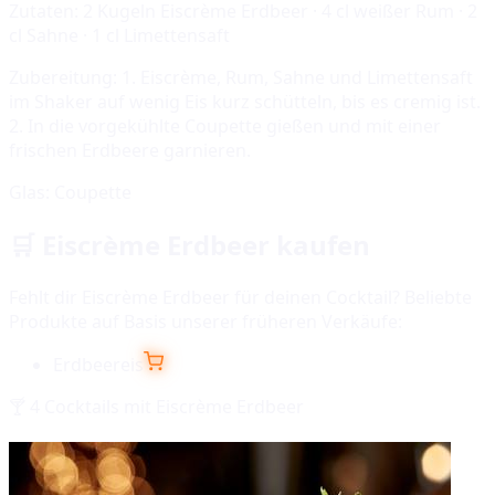
Zutaten:
2 Kugeln Eiscrème Erdbeer · 4 cl weißer Rum · 2
cl Sahne · 1 cl Limettensaft
Zubereitung:
1. Eiscrème, Rum, Sahne und Limettensaft
im Shaker auf wenig Eis kurz schütteln, bis es cremig ist.
2. In die vorgekühlte Coupette gießen und mit einer
frischen Erdbeere garnieren.
Glas:
Coupette
🛒
Eiscrème Erdbeer
kaufen
Fehlt dir
Eiscrème Erdbeer
für deinen Cocktail? Beliebte
Produkte auf Basis unserer früheren Verkäufe:
Erdbeereis
🍸
4
Cocktails mit
Eiscrème Erdbeer