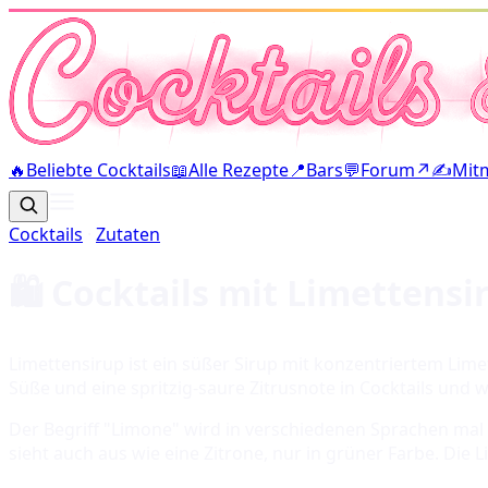
🔥
Beliebte Cocktails
📖
Alle Rezepte
📍
Bars
💬
Forum
↗
✍️
Mit
Cocktails
·
Zutaten
🛍️ Cocktails mit
Limettensi
Limettensirup ist ein süßer Sirup mit konzentriertem Lim
Süße und eine spritzig-saure Zitrusnote in Cocktails und
Der Begriff "Limone" wird in verschiedenen Sprachen mal f
sieht auch aus wie eine Zitrone, nur in grüner Farbe. Die 