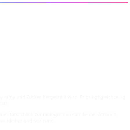
roma und Zucker hergestellt wird. Er bringt gleichzeitig
tzt.
er tatsächlich zur biologischen Familie der Zitronen,
e, kleiner und fast rund.