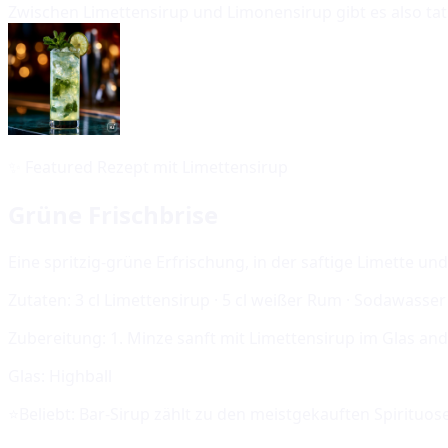
Zwischen Limettensirup und Limonensirup gibt es also tat
✨
Featured Rezept mit Limettensirup
Grüne Frischbrise
Eine spritzig-grüne Erfrischung, in der saftige Limette 
Zutaten:
3 cl Limettensirup · 5 cl weißer Rum · Sodawasser 
Zubereitung:
1. Minze sanft mit Limettensirup im Glas an
Glas:
Highball
⭐
Beliebt:
Bar-Sirup
zählt zu den meistgekauften Spirituos