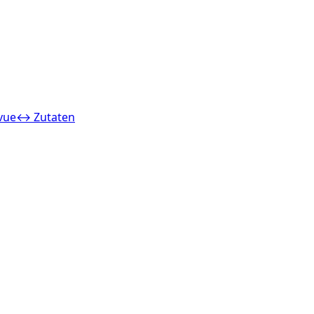
vue
↔ Zutaten