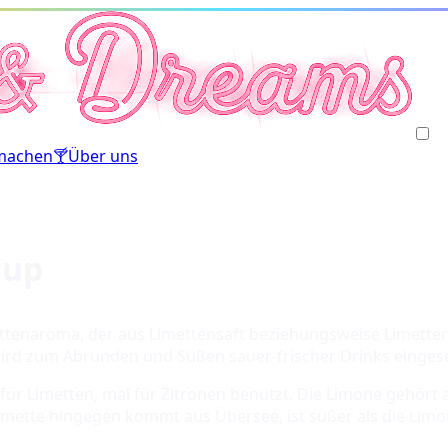
machen
🍸
Über uns
rup
ettenaroma, der aus Limettensaft beziehungsweise Limettena
 wird zum Abrunden und Süßen sauer-frischer Drinks eingese
ür Limetten, mal für Zitronen benutzt. Die Limone gehört ab
Limette hingegen kommt aus Übersee, ist süßer als die Limon