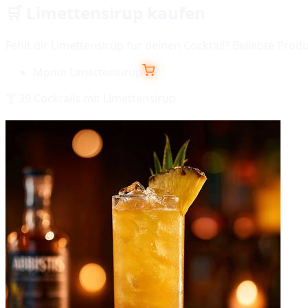
🛒
Limettensirup
kaufen
Fehlt dir
Limettensirup
für deinen Cocktail? Beliebte Prod
Monin Limettensirup
🍸
39
Cocktails mit
Limettensirup