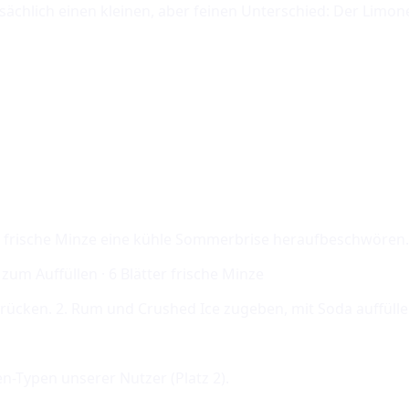
sächlich einen kleinen, aber feinen Unterschied: Der Limo
und frische Minze eine kühle Sommerbrise heraufbeschwören.
zum Auffüllen · 6 Blätter frische Minze
drücken. 2. Rum und Crushed Ice zugeben, mit Soda auffüll
en-Typen unserer Nutzer (Platz
2
).