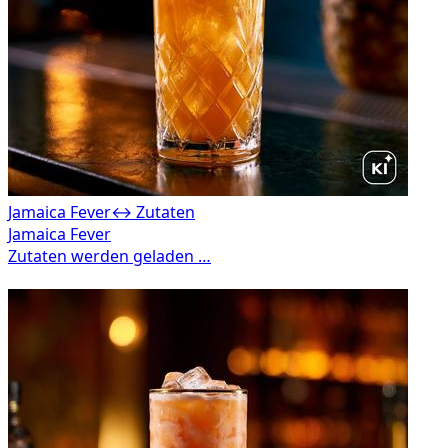
Jamaica Fever
↔ Zutaten