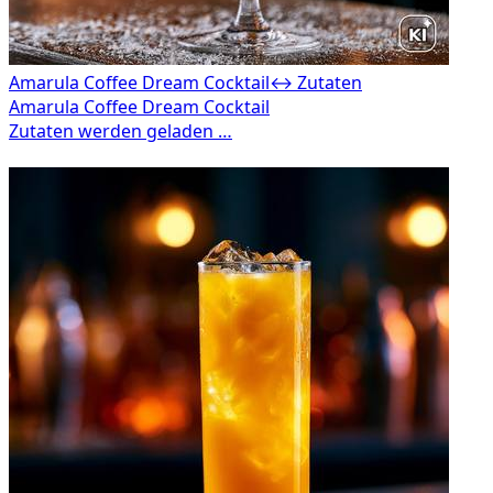
Amarula Coffee Dream Cocktail
↔ Zutaten