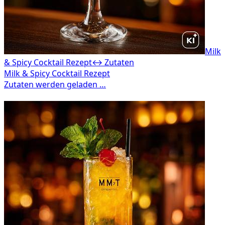
Milk
& Spicy Cocktail Rezept
↔ Zutaten