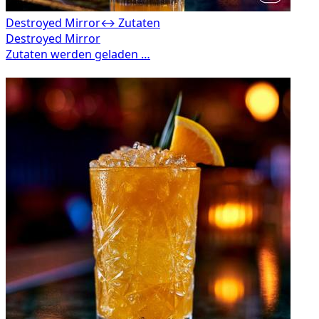
Destroyed Mirror
↔ Zutaten