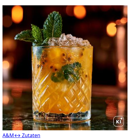
A&M
↔ Zutaten