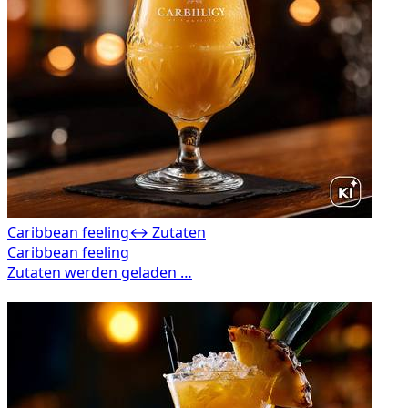
Caribbean feeling
↔ Zutaten