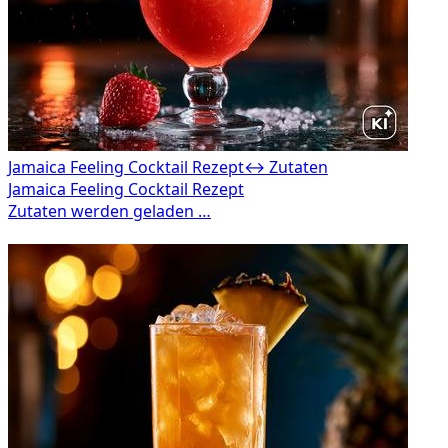
Jamaica Feeling Cocktail Rezept
↔ Zutaten