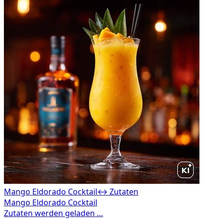
Mango Eldorado Cocktail
↔ Zutaten