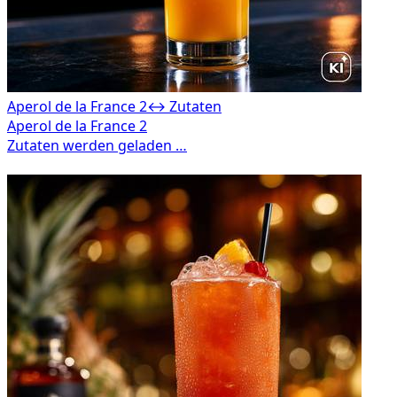
Aperol de la France 2
↔ Zutaten