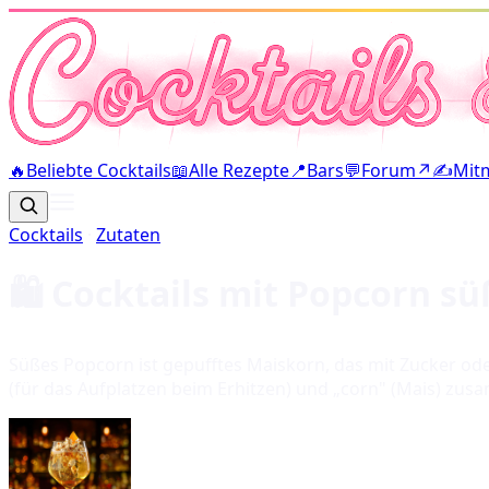
🔥
Beliebte Cocktails
📖
Alle Rezepte
📍
Bars
💬
Forum
↗
✍️
Mit
Cocktails
·
Zutaten
🛍️ Cocktails mit
Popcorn sü
Süßes Popcorn ist gepufftes Maiskorn, das mit Zucker o
(für das Aufplatzen beim Erhitzen) und „corn" (Mais) zusa