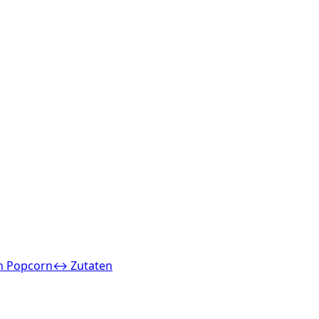
in Popcorn
↔ Zutaten