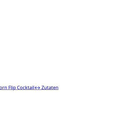
rn Flip Cocktail
↔ Zutaten