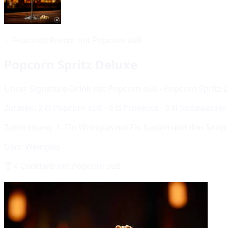
✨
Featured Rezept mit Popcorn süß
Popcorn Spritz Deluxe
Unser Signature-Drink mit Popcorn süß - Popcorn Spritz D
Zutaten:
2 cl Popcorn süß · 9 cl Prosecco · 3 cl Sodawasser
Zubereitung:
1. Ein Weinglas mit Eis fuellen und den Siru
Glas:
Weinglas
🍸
4
Cocktails mit
Popcorn süß