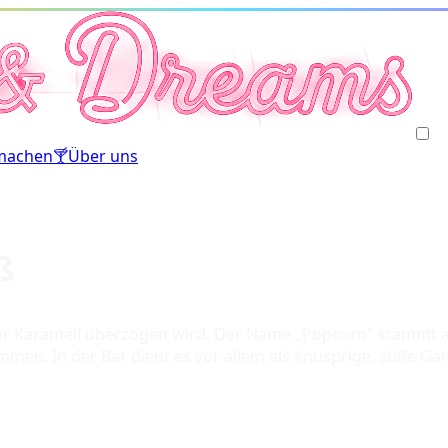
machen
🍸
Über uns
ß
der Karamell überzogen wird. Der Name „Popcorn" stammt a
mmen. In der Bar dient es vor allem als knusprige, süße Ga