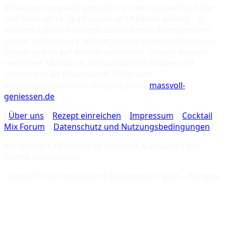
Verantwortungsvoll genießen: In Deutschland sind Bier
und Wein ab 16, Spirituosen ab 18 Jahren erlaubt – in
anderen Ländern können abweichende Altersgrenzen
gelten. Schwangere, Minderjährige sowie Personen am
Steuer sollten auf Alkohol verzichten. Unsere Rezepte
verstehen Alkohol als Genussmittel in Maßen und
richten sich an Erwachsene. Mehr zum
verantwortungsvollen Umgang unter
massvoll-
geniessen.de
.
[
Über uns
|
Rezept einreichen
|
Impressum
|
Cocktail
Mix Forum
|
Datenschutz und Nutzungsbedingungen
]
© Copyright 1997-
2026
by Cocktails & Dreams • Alle
Rechte vorbehalten
Cheers!🥂 mit
Cocktails mit Bananenlikör grün – Rezepte