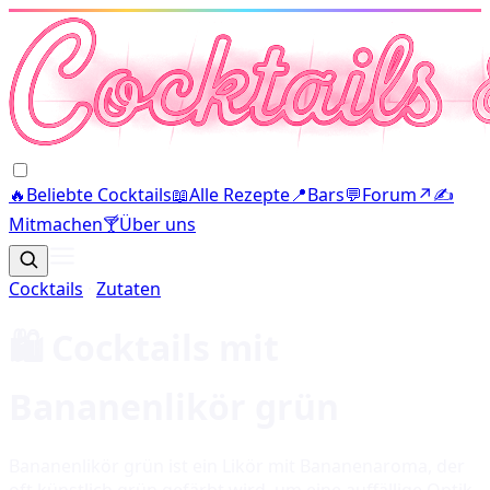
🔥
Beliebte Cocktails
📖
Alle Rezepte
📍
Bars
💬
Forum
↗
✍️
Mitmachen
🍸
Über uns
Cocktails
·
Zutaten
🛍️ Cocktails mit
Bananenlikör grün
Bananenlikör grün ist ein Likör mit Bananenaroma, der
oft künstlich grün gefärbt wird, um eine auffällige Optik