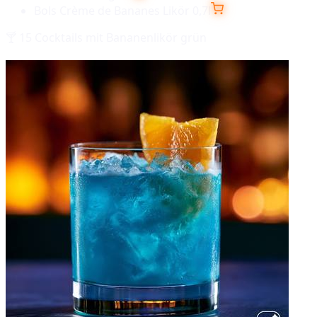
Bols Crème de Bananes Likör 0,7l
🍸
15
Cocktails mit
Bananenlikör grün