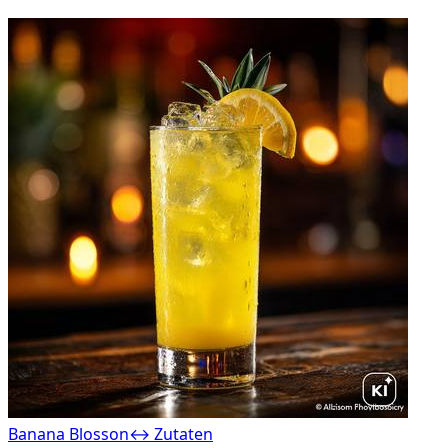
Banana Blosson
↔ Zutaten