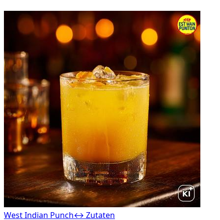
West Indian Punch
↔ Zutaten