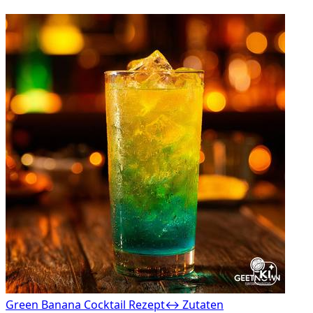
Green Banana Cocktail Rezept
↔ Zutaten