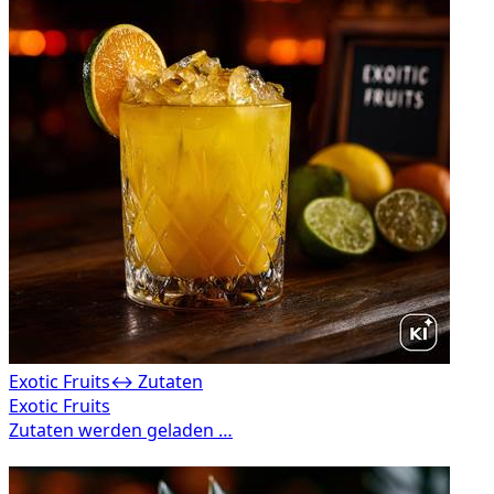
Exotic Fruits
↔ Zutaten