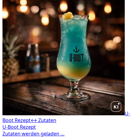
U-
Boot Rezept
↔ Zutaten