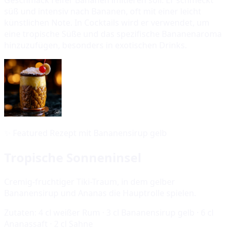
süß und intensiv nach Bananen, oft mit einer leicht
künstlichen Note. In Cocktails wird er verwendet, um
eine tropische Süße und das spezifische Bananenaroma
hinzuzufügen, besonders in exotischen Drinks.
✨
Featured Rezept mit Bananensirup gelb
Tropische Sonneninsel
Cremig-fruchtiger Tiki-Traum, in dem gelber
Bananensirup und Ananas die Hauptrolle spielen.
Zutaten:
4 cl weißer Rum · 3 cl Bananensirup gelb · 6 cl
Ananassaft · 2 cl Sahne