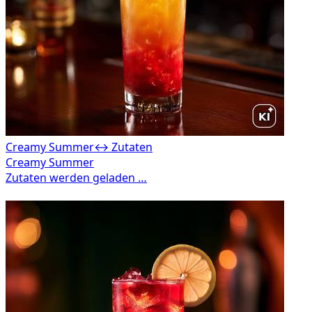
Creamy Summer
↔ Zutaten