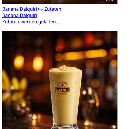
Banana Daiquiri
↔ Zutaten