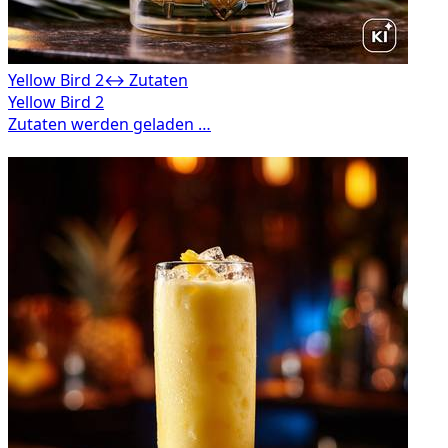
Yellow Bird 2
↔ Zutaten