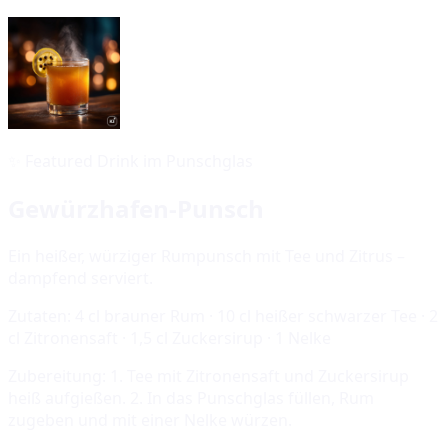
✨
Featured Drink im Punschglas
Gewürzhafen-Punsch
Ein heißer, würziger Rumpunsch mit Tee und Zitrus –
dampfend serviert.
Zutaten:
4 cl brauner Rum · 10 cl heißer schwarzer Tee · 2
cl Zitronensaft · 1,5 cl Zuckersirup · 1 Nelke
Zubereitung:
1. Tee mit Zitronensaft und Zuckersirup
heiß aufgießen. 2. In das Punschglas füllen, Rum
zugeben und mit einer Nelke würzen.