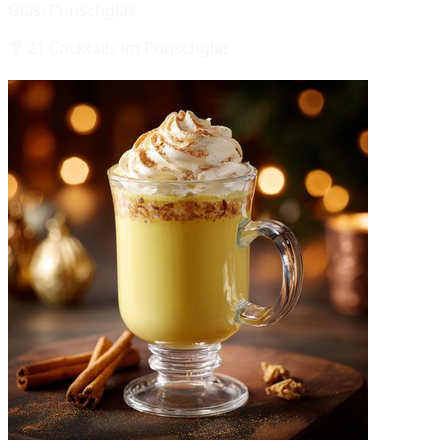
Glas:
Punschglas
🍸
21
Cocktails im
Punschglas