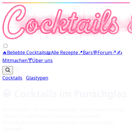
🔥
Beliebte Cocktails
📖
Alle Rezepte
📍
Bars
💬
Forum
↗
✍️
Mitmachen
🍸
Über uns
Cocktails
·
Glastypen
🥃 Cocktails im
Punschglas
Ein robustes, oft hitzebeständiges Glas, manchmal mit
Henkel. Es dient dem Servieren von warmen
Punschgetränken, Glühwein oder anderen heißen
Cocktails.