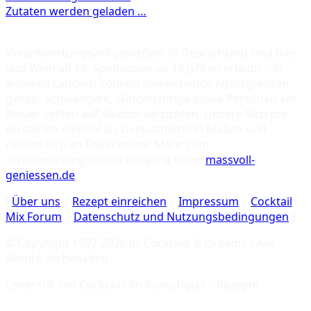
Verantwortungsvoll genießen: In Deutschland sind Bier
und Wein ab 16, Spirituosen ab 18 Jahren erlaubt – in
anderen Ländern können abweichende Altersgrenzen
gelten. Schwangere, Minderjährige sowie Personen am
Steuer sollten auf Alkohol verzichten. Unsere Rezepte
verstehen Alkohol als Genussmittel in Maßen und
richten sich an Erwachsene. Mehr zum
verantwortungsvollen Umgang unter
massvoll-
geniessen.de
.
[
Über uns
|
Rezept einreichen
|
Impressum
|
Cocktail
Mix Forum
|
Datenschutz und Nutzungsbedingungen
]
© Copyright 1997-
2026
by Cocktails & Dreams • Alle
Rechte vorbehalten
Cheers!🥂 mit
Cocktails im Punschglas – Rezepte