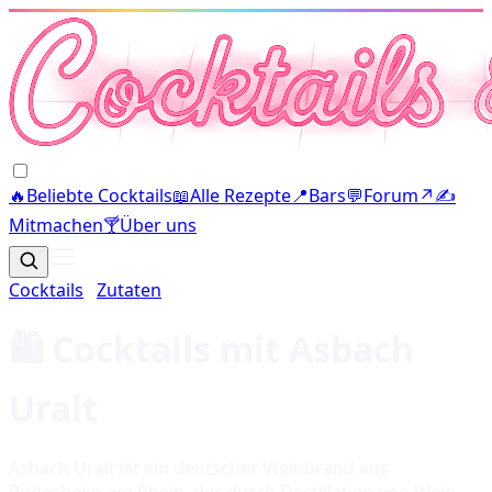
🔥
Beliebte Cocktails
📖
Alle Rezepte
📍
Bars
💬
Forum
↗
✍️
Mitmachen
🍸
Über uns
Cocktails
·
Zutaten
🛍️ Cocktails mit
Asbach
Uralt
Asbach Uralt ist ein deutscher Weinbrand aus
Rüdesheim am Rhein, der durch Destillation von Wein