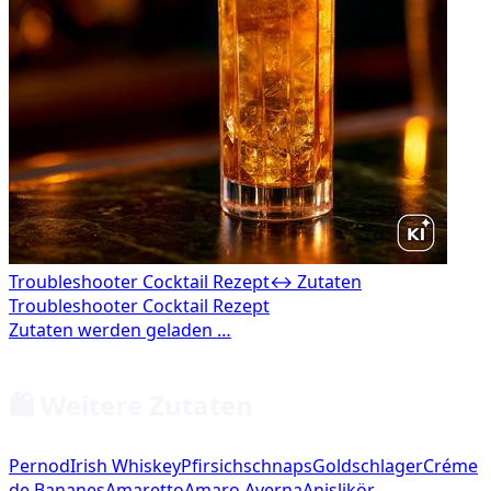
Troubleshooter Cocktail Rezept
↔ Zutaten
🛍️ Weitere Zutaten
Pernod
Irish Whiskey
Pfirsichschnaps
Goldschlager
Créme
de Bananes
Amaretto
Amaro Averna
Anislikör