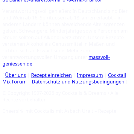
Verantwortungsvoll genießen: In Deutschland sind Bier
und Wein ab 16, Spirituosen ab 18 Jahren erlaubt – in
anderen Ländern können abweichende Altersgrenzen
gelten. Schwangere, Minderjährige sowie Personen am
Steuer sollten auf Alkohol verzichten. Unsere Rezepte
verstehen Alkohol als Genussmittel in Maßen und
richten sich an Erwachsene. Mehr zum
verantwortungsvollen Umgang unter
massvoll-
geniessen.de
.
[
Über uns
|
Rezept einreichen
|
Impressum
|
Cocktail
Mix Forum
|
Datenschutz und Nutzungsbedingungen
]
© Copyright 1997-
2026
by Cocktails & Dreams • Alle
Rechte vorbehalten
Cheers!🥂 mit
Cocktails mit Asbach Uralt – Rezepte