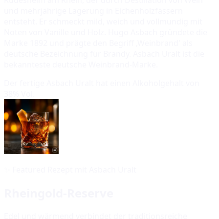
und mehrjährige Lagerung in Eichenholzfässern
entsteht. Er schmeckt mild, weich und vollmundig mit
Noten von Vanille und Holz. Hugo Asbach gründete die
Marke 1892 und prägte den Begriff ‚Weinbrand' als
deutsche Bezeichnung für Brandy. Asbach Uralt ist die
bekannteste deutsche Weinbrand-Marke.
Der fertige Asbach Uralt hat einen Alkoholgehalt von
38% Vol.
✨
Featured Rezept mit Asbach Uralt
Rheingold-Reserve
Edel und wärmend verbindet der traditionsreiche