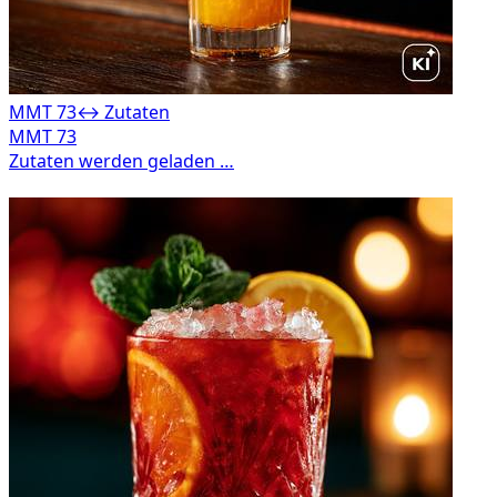
MMT 73
↔ Zutaten