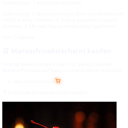
Limettensaft · 2 Maraschinokirschen
Zubereitung:
1. Maraschino-Likör, Rum und Limettensaft
mit Eis kräftig schütteln. 2. In eine gekühlte Coupette
abseihen. 3. Mit zwei Maraschinokirschen garnieren.
Glas:
Coupette
🛒
Maraschinokirsche(n)
kaufen
Fehlt dir
Maraschinokirsche(n)
für deinen Cocktail?
Beliebte Produkte auf Basis unserer früheren Verkäufe:
Maraschinokirsche
🍸
9
Cocktails mit
Maraschinokirsche(n)