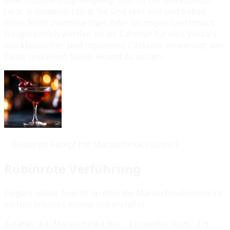
Likör aromatisiert sind. Sie sind sehr süß und haben
einen leicht mandelartigen oder blumigen Geschmack.
Hauptsächlich werden sie als Garnitur für eine Vielzahl
von klassischen und modernen Cocktails verwendet, um
Farbe und einen süßen Akzent zu setzen.
✨
Featured Rezept mit Maraschinokirsche(n)
Rubinrote Verführung
Elegant-süßer Aperitif, in dem die Maraschinokirsche ihr
verführerisches Aroma voll entfaltet.
Zutaten:
4 cl Maraschino-Likör · 3 cl weißer Rum · 2 cl