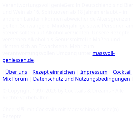
Verantwortungsvoll genießen: In Deutschland sind Bier
und Wein ab 16, Spirituosen ab 18 Jahren erlaubt – in
anderen Ländern können abweichende Altersgrenzen
gelten. Schwangere, Minderjährige sowie Personen am
Steuer sollten auf Alkohol verzichten. Unsere Rezepte
verstehen Alkohol als Genussmittel in Maßen und
richten sich an Erwachsene. Mehr zum
verantwortungsvollen Umgang unter
massvoll-
geniessen.de
.
[
Über uns
|
Rezept einreichen
|
Impressum
|
Cocktail
Mix Forum
|
Datenschutz und Nutzungsbedingungen
]
© Copyright 1997-
2026
by Cocktails & Dreams • Alle
Rechte vorbehalten
Cheers!🥂 mit
Cocktails mit Maraschinokirsche(n) –
Rezepte