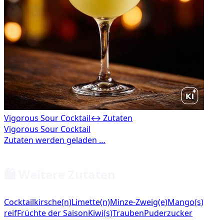
Vigorous Sour Cocktail
↔ Zutaten
🛍️ Weitere Zutaten
Cocktailkirsche(n)
Limette(n)
Minze-Zweig(e)
Mango(s)
reif
Früchte der Saison
Kiwi(s)
Trauben
Puderzucker