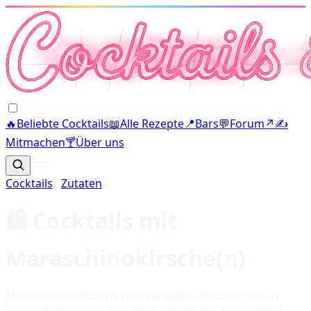
🔥
Beliebte Cocktails
📖
Alle Rezepte
📍
Bars
💬
Forum
↗
✍️
Mitmachen
🍸
Über uns
Cocktails
·
Zutaten
🛍️ Cocktails mit
Maraschinokirsche(n)
Maraschino-Kirschen sind kandierte Kirschen, die in
einem Zuckersirup eingelegt und oft mit Maraschino-