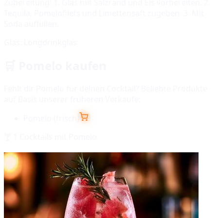
Zubereitung:
1. Glas mit Salzrand und Eis vorbereiten. 2.
Tequila, Pomelofilets und Limettensaft zugeben. 3. Mit
Soda auffüllen.
Glas:
Longdrinkglas
🛒
Pomelo
kaufen
Fehlt dir
Pomelo
für deinen Cocktail? Beliebte Produkte
auf Basis unserer früheren Verkäufe:
Pomelo (frisch)
🍸
1
Cocktails mit
Pomelo