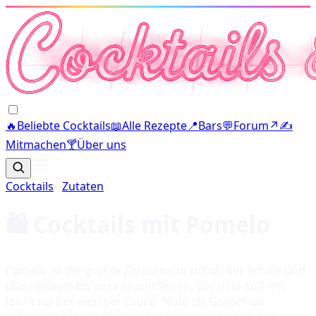
🔥
Beliebte Cocktails
📖
Alle Rezepte
📍
Bars
💬
Forum
↗
✍️
Mitmachen
🍸
Über uns
Cocktails
·
Zutaten
🛍️ Cocktails mit
Pomelo
Pomelo ist die größte Zitrusfrucht mit dicker Schale und
blassgelbem bis rosa Fruchtfleisch, das mild-süß mit
leicht herber, weniger saurer Note als Grapefruit