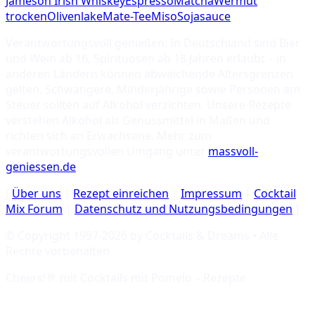
Jameson Irish Whiskey
Espresso
Matcha
Wermut
trocken
Olivenlake
Mate-Tee
Miso
Sojasauce
Verantwortungsvoll genießen: In Deutschland sind Bier
und Wein ab 16, Spirituosen ab 18 Jahren erlaubt – in
anderen Ländern können abweichende Altersgrenzen
gelten. Schwangere, Minderjährige sowie Personen am
Steuer sollten auf Alkohol verzichten. Unsere Rezepte
verstehen Alkohol als Genussmittel in Maßen und
richten sich an Erwachsene. Mehr zum
verantwortungsvollen Umgang unter
massvoll-
geniessen.de
.
[
Über uns
|
Rezept einreichen
|
Impressum
|
Cocktail
Mix Forum
|
Datenschutz und Nutzungsbedingungen
]
© Copyright 1997-
2026
by Cocktails & Dreams • Alle
Rechte vorbehalten
Cheers!🥂 mit
Cocktails mit Pomelo – Rezepte