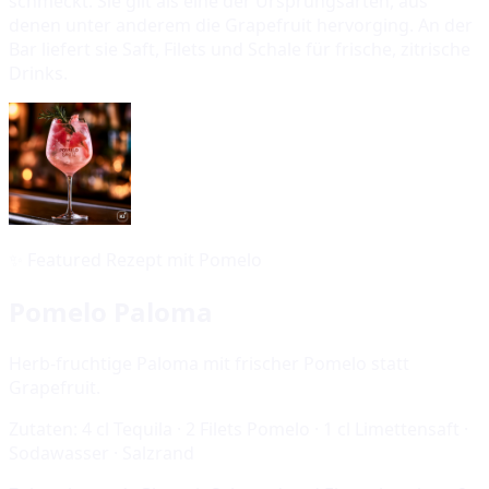
schmeckt. Sie gilt als eine der Ursprungsarten, aus
denen unter anderem die Grapefruit hervorging. An der
Bar liefert sie Saft, Filets und Schale für frische, zitrische
Drinks.
✨
Featured Rezept mit Pomelo
Pomelo Paloma
Herb-fruchtige Paloma mit frischer Pomelo statt
Grapefruit.
Zutaten:
4 cl Tequila · 2 Filets Pomelo · 1 cl Limettensaft ·
Sodawasser · Salzrand