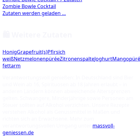
🛍️ Weitere Zutaten
Honig
Grapefruit(s)
Pfirsich
weiß
Netzmelonenpürée
Zitronenspalte
Joghurt
Mangopür
fettarm
Verantwortungsvoll genießen: In Deutschland sind Bier
und Wein ab 16, Spirituosen ab 18 Jahren erlaubt – in
anderen Ländern können abweichende Altersgrenzen
gelten. Schwangere, Minderjährige sowie Personen am
Steuer sollten auf Alkohol verzichten. Unsere Rezepte
verstehen Alkohol als Genussmittel in Maßen und
richten sich an Erwachsene. Mehr zum
verantwortungsvollen Umgang unter
massvoll-
geniessen.de
.