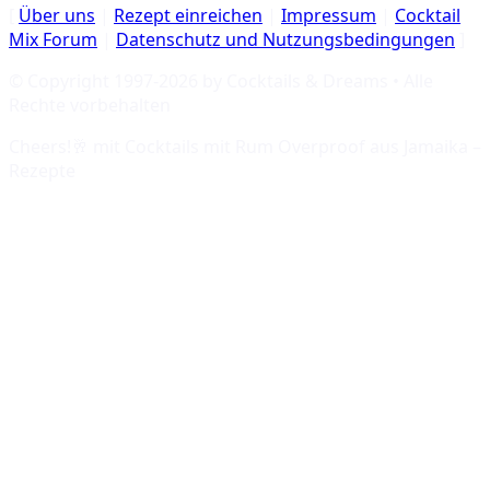
[
Über uns
|
Rezept einreichen
|
Impressum
|
Cocktail
Mix Forum
|
Datenschutz und Nutzungsbedingungen
]
© Copyright 1997-
2026
by Cocktails & Dreams • Alle
Rechte vorbehalten
Cheers!🥂 mit
Cocktails mit Rum Overproof aus Jamaika –
Rezepte