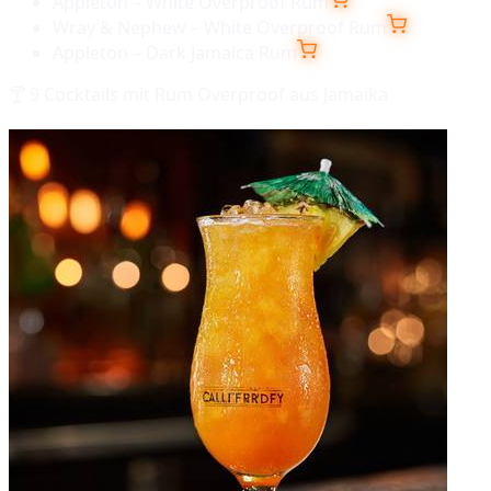
Appleton – White Overproof Rum
Wray & Nephew – White Overproof Rum
Appleton – Dark Jamaica Rum
🍸
9
Cocktails mit
Rum Overproof aus Jamaika