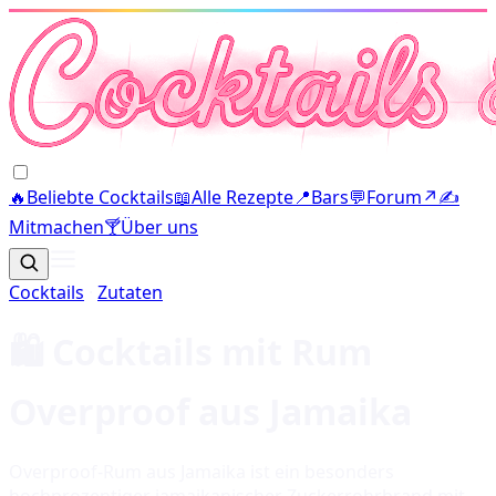
🔥
Beliebte Cocktails
📖
Alle Rezepte
📍
Bars
💬
Forum
↗
✍️
Mitmachen
🍸
Über uns
Cocktails
·
Zutaten
🛍️ Cocktails mit
Rum
Overproof aus Jamaika
Overproof-Rum aus Jamaika ist ein besonders
hochprozentiger jamaikanischer Zuckerrohrbrand mit