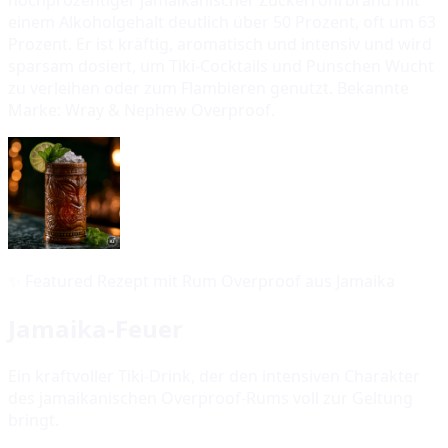
einem Alkoholgehalt deutlich über 50 Prozent, oft um 63
Prozent. Er ist kräftig, aromatisch und intensiv und wird
sparsam dosiert, um Tiki-Cocktails und Punschen Wucht
zu verleihen oder zum Flambieren genutzt. Bekannte
Marke: Wray & Nephew Overproof.
✨
Featured Rezept mit Rum Overproof aus Jamaika
Jamaika-Feuer
Ein kraftvoller Tiki-Drink, der den intensiven Charakter
des jamaikanischen Overproof-Rums voll zur Geltung
bringt.