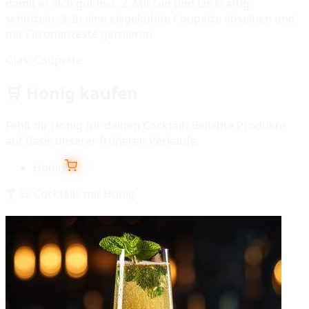
damit er sich gut löst. 2. Mit Gin und Eis kräftig
schütteln. 3. In eine eisgekühlte Coupette abseihen und
mit Zitronenzeste garnieren.
Glas:
Coupette
🛒
Honig
kaufen
Fehlt dir
Honig
für deinen Cocktail? Beliebte Produkte
auf Basis unserer früheren Verkäufe:
Honig
🍸
55
Cocktails mit
Honig