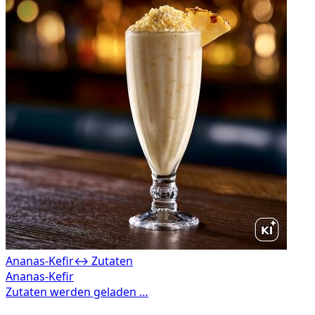
Ananas-Kefir
↔ Zutaten