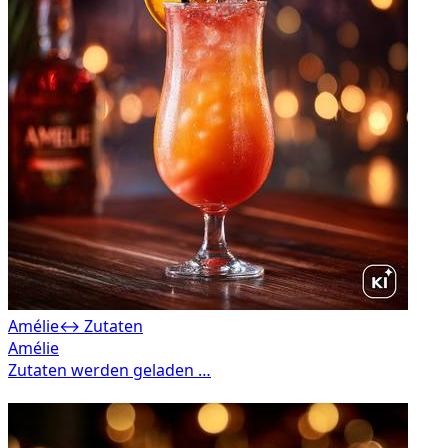
Amélie
↔ Zutaten