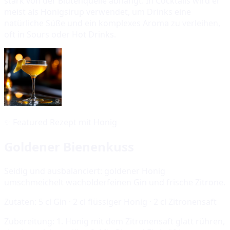
stark von der Blütenquelle abhängt. In Cocktails wird er
meist als Honigsirup verwendet, um Drinks eine
natürliche Süße und ein komplexes Aroma zu verleihen,
oft in Sours oder Hot Drinks.
✨
Featured Rezept mit Honig
Goldener Bienenkuss
Seidig und ausbalanciert: goldener Honig
umschmeichelt wacholderfeinen Gin und frische Zitrone.
Zutaten:
5 cl Gin · 2 cl flüssiger Honig · 2 cl Zitronensaft
Zubereitung:
1. Honig mit dem Zitronensaft glatt rühren,