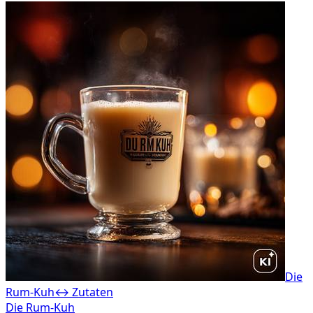
Die
Rum-Kuh
↔ Zutaten