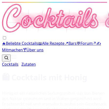
🔥
Beliebte Cocktails
📖
Alle Rezepte
📍
Bars
💬
Forum
↗
✍️
Mitmachen
🍸
Über uns
Cocktails
·
Zutaten
🛍️ Cocktails mit
Honig
Honig ist ein natürliches Süßungsmittel, das von Bienen
aus Nektar gewonnen und in Waben gespeichert wird.
Er schmeckt süß und aromatisch, wobei sein Geschmack