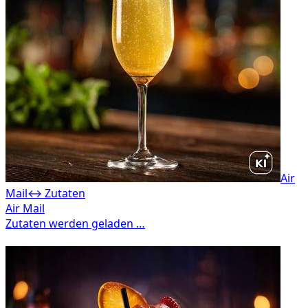
Air
Mail
↔ Zutaten