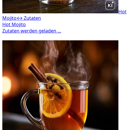
Hot
Mojito
↔ Zutaten