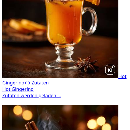
Hot
Gingerino
↔ Zutaten