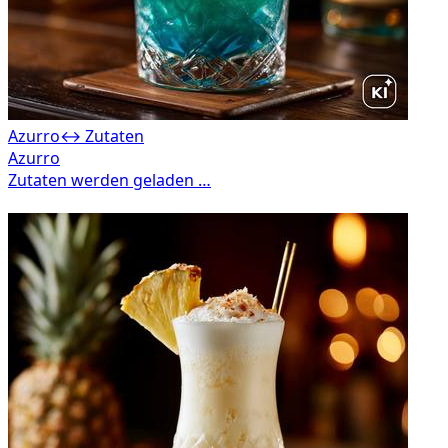
Azurro
↔ Zutaten