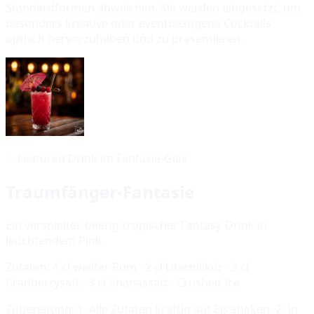
Standardformen abweichen. Sie werden eingesetzt, um
besonders kreative oder eventbezogene Cocktails
optisch hervorzuheben und zu präsentieren.
✨
Featured Drink im Fantasie-Glas
Traumfänger-Fantasie
Ein verspielter, beerig-tropischer Fantasy-Drink in
leuchtendem Pink.
Zutaten:
4 cl weißer Rum · 2 cl Litschilikör · 3 cl
Cranberrysaft · 3 cl Ananassaft · Crushed Ice
Zubereitung:
1. Alle Zutaten kräftig auf Eis shaken. 2. In