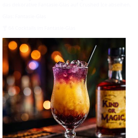
das dekorative Fantasie-Glas auf Crushed Ice abseihen.
Glas:
Fantasie-Glas
🍸
64
Cocktails im
Fantasie-Glas