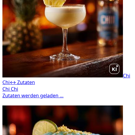
Chi
Chi
↔ Zutaten