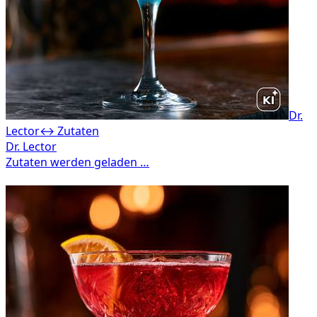
Dr.
Lector
↔ Zutaten