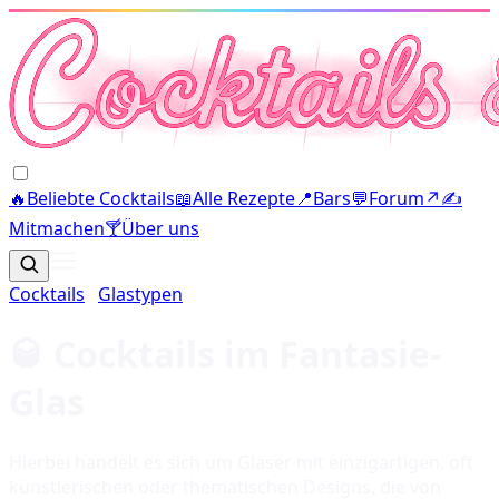
🔥
Beliebte Cocktails
📖
Alle Rezepte
📍
Bars
💬
Forum
↗
✍️
Mitmachen
🍸
Über uns
Cocktails
·
Glastypen
🥃 Cocktails im
Fantasie-
Glas
Hierbei handelt es sich um Gläser mit einzigartigen, oft
künstlerischen oder thematischen Designs, die von