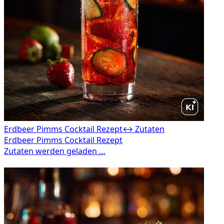
Erdbeer Pimms Cocktail Rezept
↔ Zutaten