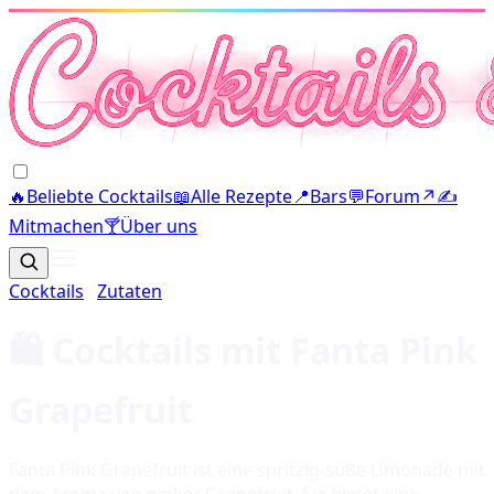
🔥
Beliebte Cocktails
📖
Alle Rezepte
📍
Bars
💬
Forum
↗
✍️
Mitmachen
🍸
Über uns
Cocktails
·
Zutaten
🛍️ Cocktails mit
Fanta Pink
Grapefruit
Fanta Pink Grapefruit ist eine spritzig-süße Limonade mit
dem Aroma von pinker Grapefruit. Sie bietet eine