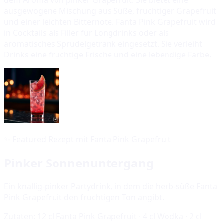
ausgewogene Mischung aus Süße, fruchtiger Grapefruit
und einer leichten Bitternote. Fanta Pink Grapefruit wird
in Cocktails als Filler für Longdrinks oder als
aromatisches Sprudelgetränk eingesetzt. Sie verleiht
Drinks eine fruchtige Frische und eine lebendige Farbe.
✨
Featured Rezept mit Fanta Pink Grapefruit
Pinker Sonnenuntergang
Ein knallig-pinker Partydrink, in dem die herb-süße Fanta
Pink Grapefruit den fruchtigen Ton angibt.
Zutaten:
12 cl Fanta Pink Grapefruit · 4 cl Wodka · 2 cl