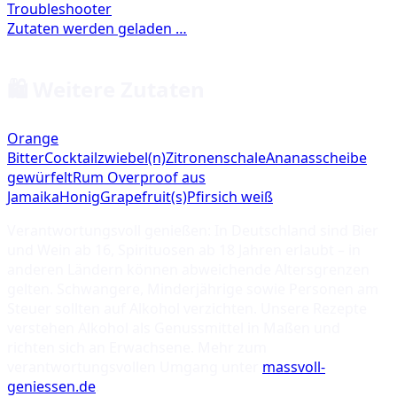
🛍️ Weitere Zutaten
Orange
Bitter
Cocktailzwiebel(n)
Zitronenschale
Ananasscheibe
gewürfelt
Rum Overproof aus
Jamaika
Honig
Grapefruit(s)
Pfirsich weiß
Verantwortungsvoll genießen: In Deutschland sind Bier
und Wein ab 16, Spirituosen ab 18 Jahren erlaubt – in
anderen Ländern können abweichende Altersgrenzen
gelten. Schwangere, Minderjährige sowie Personen am
Steuer sollten auf Alkohol verzichten. Unsere Rezepte
verstehen Alkohol als Genussmittel in Maßen und
richten sich an Erwachsene. Mehr zum
verantwortungsvollen Umgang unter
massvoll-
geniessen.de
.