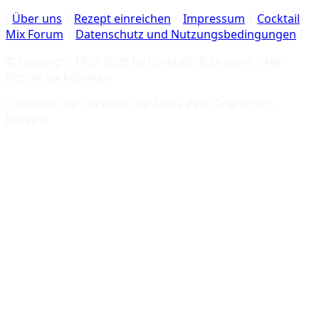
[
Über uns
|
Rezept einreichen
|
Impressum
|
Cocktail
Mix Forum
|
Datenschutz und Nutzungsbedingungen
]
© Copyright 1997-
2026
by Cocktails & Dreams • Alle
Rechte vorbehalten
Cheers!🥂 mit
Cocktails mit Fanta Pink Grapefruit –
Rezepte