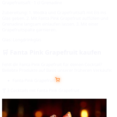
Grapefruitsaft · 1 cl Grenadine
Zubereitung:
1. Wodka und Grapefruitsaft mit Eis ins
Glas geben. 2. Mit Fanta Pink Grapefruit auffüllen und
Grenadine langsam einlaufen lassen. 3. Mit einer
Grapefruitspalte garnieren.
Glas:
Longdrinkglas
🛒
Fanta Pink Grapefruit
kaufen
Fehlt dir
Fanta Pink Grapefruit
für deinen Cocktail?
Beliebte Produkte auf Basis unserer früheren Verkäufe:
Fanta Pink Grapefruit
🍸
3
Cocktails mit
Fanta Pink Grapefruit