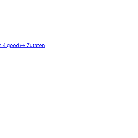
 4 good
↔ Zutaten