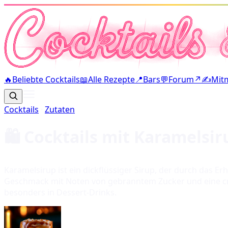
🔥
Beliebte Cocktails
📖
Alle Rezepte
📍
Bars
💬
Forum
↗
✍️
Mit
Cocktails
·
Zutaten
🛍️ Cocktails mit
Karamelsir
Karamelsirup ist ein dickflüssiger Sirup, der durch das Er
Geschmack mit Noten von gebranntem Zucker und eine crem
besonders in Dessert-Drinks.