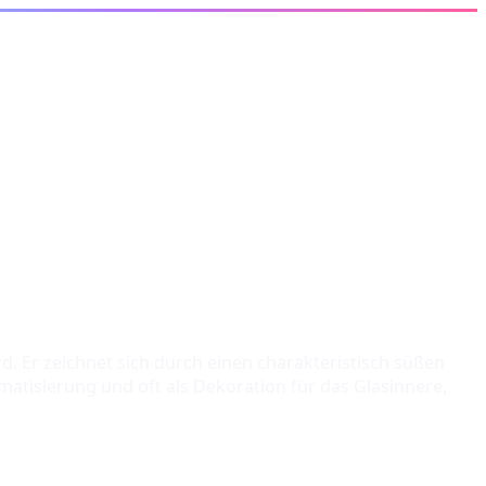
rd. Er zeichnet sich durch einen charakteristisch süßen
atisierung und oft als Dekoration für das Glasinnere,