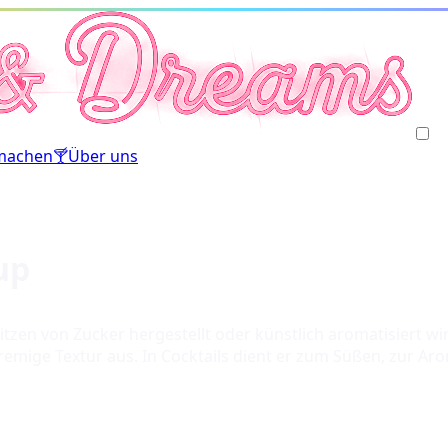
machen
🍸
Über uns
up
hitzen von Zucker hergestellt oder künstlich aromatisiert wi
ige Textur aus. In Cocktails dient er zum Süßen, zur Arom