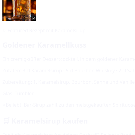
✨
Featured Rezept mit Karamelsirup
Goldener Karamellkuss
Ein cremig-süßer Dessertcocktail, in dem goldener Karame
Zutaten:
3 cl Karamelsirup · 5 cl Bourbon Whiskey · 2 cl Sa
Zubereitung:
1. Karamelsirup, Bourbon, Sahne und Vanillee
Glas:
Tumbler
⭐
Beliebt:
Bar-Sirup
zählt zu den meistgekauften Spirituos
🛒
Karamelsirup
kaufen
Fehlt dir
Karamelsirup
für deinen Cocktail? Beliebte Produ