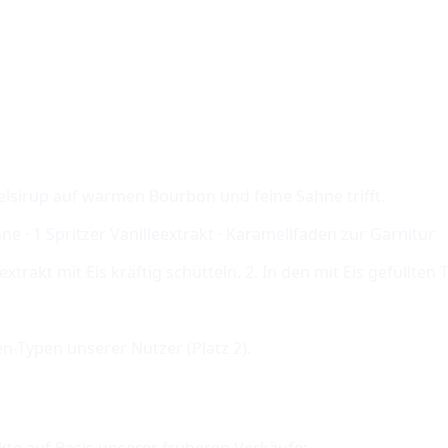
lsirup auf warmen Bourbon und feine Sahne trifft.
hne · 1 Spritzer Vanilleextrakt · Karamellfaden zur Garnitur
xtrakt mit Eis kräftig schütteln. 2. In den mit Eis gefüllte
en-Typen unserer Nutzer (Platz
2
).
kte auf Basis unserer früheren Verkäufe: