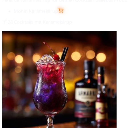
Monin Karamelsirup
🍸
28
Cocktails mit
Karamelsirup