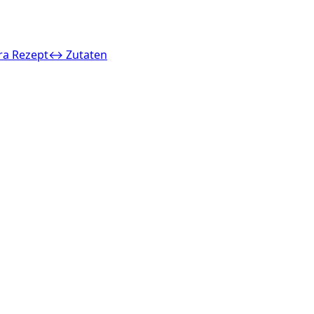
ra Rezept
↔ Zutaten