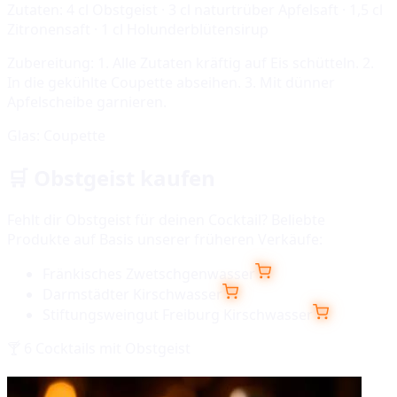
Zutaten:
4 cl Obstgeist · 3 cl naturtrüber Apfelsaft · 1,5 cl
Zitronensaft · 1 cl Holunderblütensirup
Zubereitung:
1. Alle Zutaten kräftig auf Eis schütteln. 2.
In die gekühlte Coupette abseihen. 3. Mit dünner
Apfelscheibe garnieren.
Glas:
Coupette
🛒
Obstgeist
kaufen
Fehlt dir
Obstgeist
für deinen Cocktail? Beliebte
Produkte auf Basis unserer früheren Verkäufe:
Fränkisches Zwetschgenwasser
Darmstädter Kirschwasser
Stiftungsweingut Freiburg Kirschwasser
🍸
6
Cocktails mit
Obstgeist