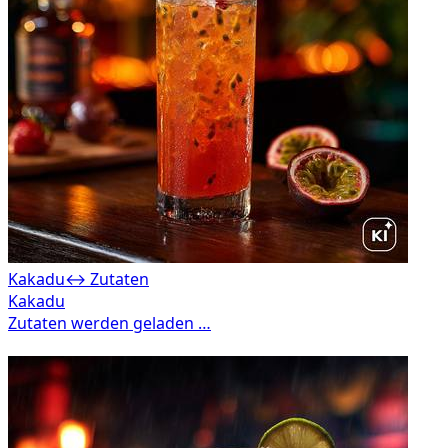
Kakadu
↔ Zutaten