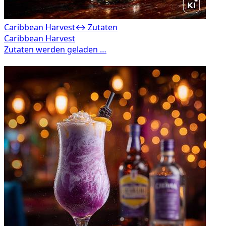
Caribbean Harvest
↔ Zutaten