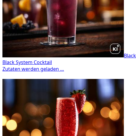
Black