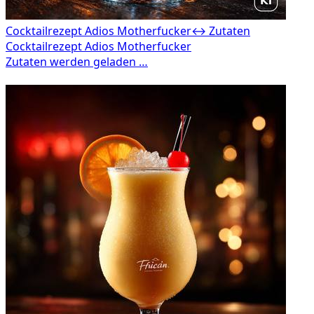
Cocktailrezept Adios Motherfucker
↔ Zutaten