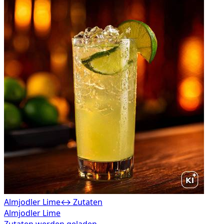
Almjodler Lime
↔ Zutaten