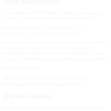
Eisige Beerennacht
Klarer Wodka trifft auf herbe Cranberry und spritzige
Limette - kühl, prickelnd und herrlich erfrischend.
Zutaten:
5 cl Wodka · 3 cl Cranberrysaft · 2 cl
Limettensaft · 1 cl Zuckersirup · 4 cl Soda
Zubereitung:
1. Wodka, Cranberrysaft, Limettensaft und
Sirup mit Eis schütteln. 2. In das mit Eis gefüllte
Longdrinkglas abseihen und mit Soda auffüllen. 3. Mit
frischen Cranberries und einer Limettenzeste garnieren.
Glas:
Longdrinkglas
⭐
Beliebt:
Wodka
zählt zu den meistgekauften
Spirituosen-Typen unserer Nutzer (Platz
4
).
🛒
Wodka
kaufen
Fehlt dir
Wodka
für deinen Cocktail? Beliebte Produkte