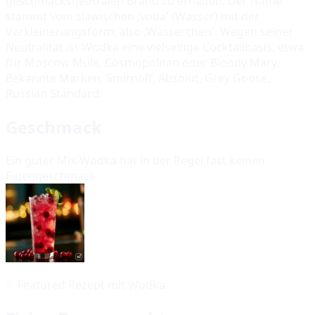
geschmacksneutralen Brand zu erhalten. Der Name
stammt vom slawischen ‚voda' (Wasser) mit der
Verkleinerungsform, also ‚Wässerchen'. Wegen seiner
Neutralität ist Wodka eine vielseitige Cocktailbasis, etwa
für Moscow Mule, Cosmopolitan oder Bloody Mary.
Bekannte Marken: Smirnoff, Absolut, Grey Goose,
Russian Standard.
Geschmack
Ein guter Mix-Wodka hat in der Regel fast keinen
Eigengeschmack.
✨
Featured Rezept mit Wodka