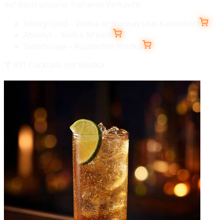
auf Basis unserer früheren Verkäufe:
Viking Fjord – Vodka of Norway (aus Kartoffeln)
Absolut – Vodka APeach
Stolichnaya – Russischer Wodka
🍸
691
Cocktails mit
Wodka