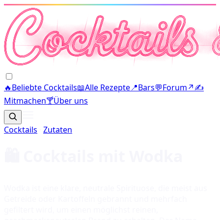
🔥
Beliebte Cocktails
📖
Alle Rezepte
📍
Bars
💬
Forum
↗
✍️
Mitmachen
🍸
Über uns
Cocktails
·
Zutaten
🛍️ Cocktails mit
Wodka
Wodka ist eine klare, neutrale Spirituose, die meist aus
Getreide oder Kartoffeln gebrannt und mehrfach
gefiltert wird, um einen möglichst reinen,