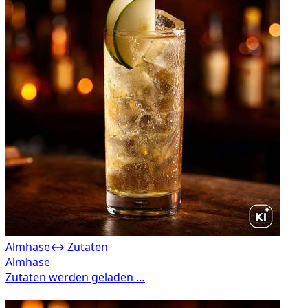
Almhase
↔ Zutaten