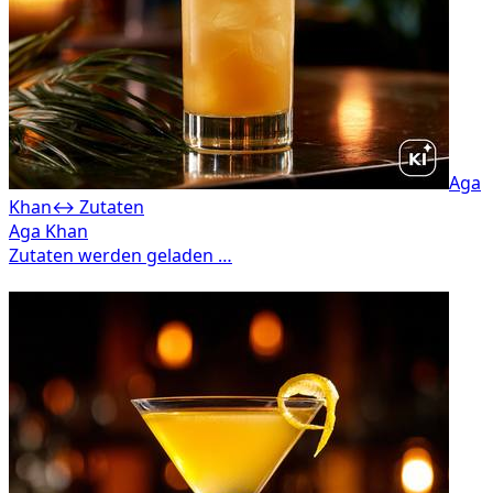
Aga
Khan
↔ Zutaten