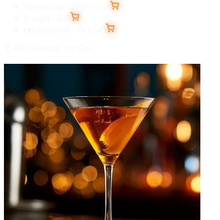
Vincent van Gogh – Gin
Imagin – Gin
Lebensstern – Dry Gin
🍸
485
Cocktails mit
Gin