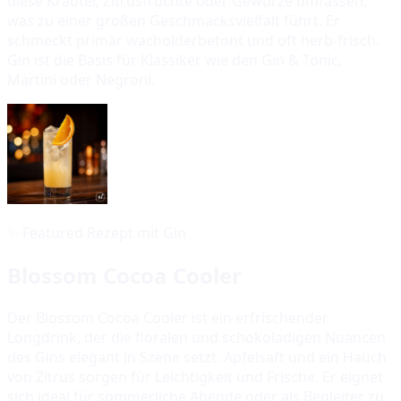
diese Kräuter, Zitrusfrüchte oder Gewürze umfassen,
was zu einer großen Geschmacksvielfalt führt. Er
schmeckt primär wacholderbetont und oft herb-frisch.
Gin ist die Basis für Klassiker wie den Gin & Tonic,
Martini oder Negroni.
✨
Featured Rezept mit Gin
Blossom Cocoa Cooler
Der Blossom Cocoa Cooler ist ein erfrischender
Longdrink, der die floralen und schokoladigen Nuancen
des Gins elegant in Szene setzt. Apfelsaft und ein Hauch
von Zitrus sorgen für Leichtigkeit und Frische. Er eignet
sich ideal für sommerliche Abende oder als Begleiter zu