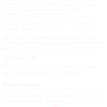
leichten Speisen. Die Kombination aus Gin, Saft und
Soda schafft eine harmonische, einladende
Trinkexperience mit dezenter Tiefe.
Zutaten:
5 cl Another Hendrick’s Gin · 10 cl Apfelsaft ·
Eiswürfel · Soda
Zubereitung:
1. Longdrinkglas mit Eiswürfeln füllen. 2.
Gin und Apfelsaft hinzugeben und kurz umrühren. 3. Mit
Soda auffüllen und mit Orangenscheibe garnieren.
Glas:
Longdrinkglas
⭐
Beliebt:
Gin/Genever
zählt zu den meistgekauften
Spirituosen-Typen unserer Nutzer (Platz
5
).
🛒
Gin
kaufen
Fehlt dir
Gin
für deinen Cocktail? Beliebte Produkte auf
Basis unserer früheren Verkäufe: