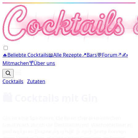
🔥
Beliebte Cocktails
📖
Alle Rezepte
📍
Bars
💬
Forum
↗
✍️
Mitmachen
🍸
Über uns
Cocktails
·
Zutaten
🛍️ Cocktails mit
Gin
Gin ist eine Spirituose, die ihren charakteristischen
Geschmack durch die Destillation mit Wacholderbeeren
und weiteren Botanicals erhält. Je nach Sorte können