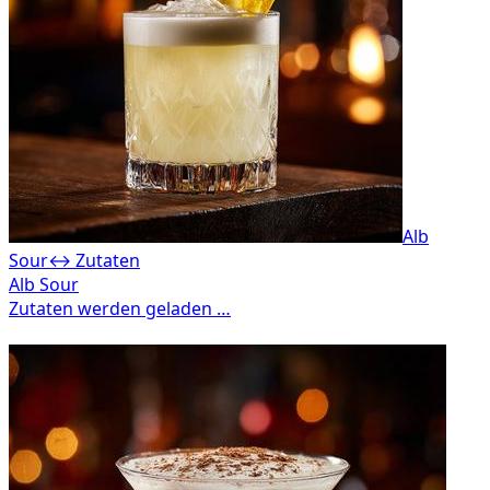
Alb
Sour
↔ Zutaten