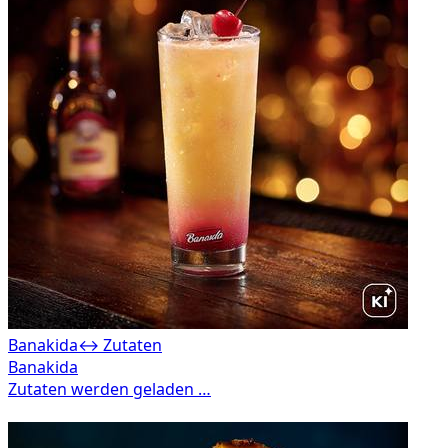
Banakida
↔ Zutaten