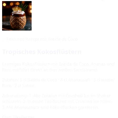
✨
Featured Rezept mit Batida de Coco
Tropisches Kokosflüstern
Cremiges Kokosflüstern mit Batida de Coco, Ananas und
Rum entführt direkt an den weißen Sandstrand.
Zutaten:
5 cl Batida de Coco · 4 cl Ananassaft · 3 cl weißer
Rum · 2 cl Sahne
Zubereitung:
1. Alle Zutaten mit Crushed Ice im Shaker
schütteln. 2. In einen Tiki-Becher mit Crushed Ice füllen.
3. Mit Ananasstück und Kokosflocken garnieren.
Glas:
Tiki-Becher