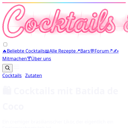
🔥
Beliebte Cocktails
📖
Alle Rezepte
📍
Bars
💬
Forum
↗
✍️
Mitmachen
🍸
Über uns
Cocktails
·
Zutaten
🛍️ Cocktails mit
Batida de
Coco
Ein cremiger brasilianischer Likör, der eigentlich ein
Fertigmischgetränk ist