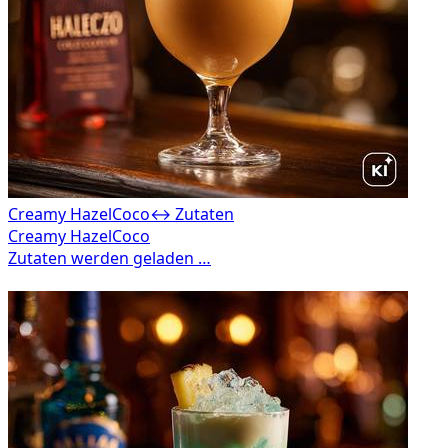
Creamy HazelCoco
↔ Zutaten