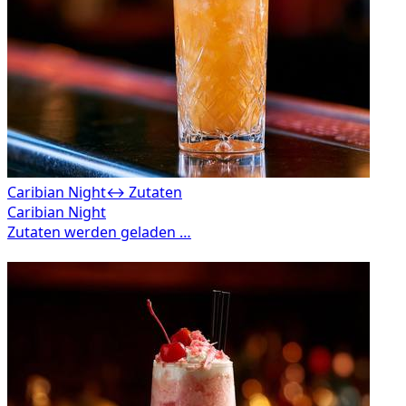
Caribian Night
↔ Zutaten