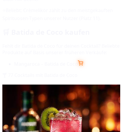
⭐
Beliebt:
Crèmelikör
zählt zu den meistgekauften
Spirituosen-Typen unserer Nutzer (Platz
11
).
🛒
Batida de Coco
kaufen
Fehlt dir
Batida de Coco
für deinen Cocktail? Beliebte
Produkte auf Basis unserer früheren Verkäufe:
Mangaroca – Batida de Coco
🍸
77
Cocktails mit
Batida de Coco