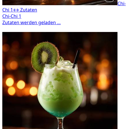
Chi-
Chi 1
↔ Zutaten