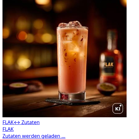
FLAK
↔ Zutaten