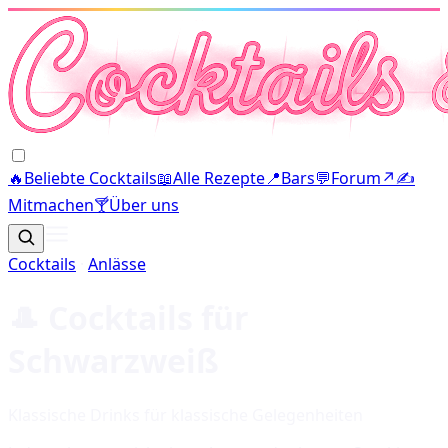
🔥
Beliebte Cocktails
📖
Alle Rezepte
📍
Bars
💬
Forum
↗
✍️
Mitmachen
🍸
Über uns
Cocktails
·
Anlässe
🎩
Cocktails für
Schwarzweiß
Klassische Drinks für klassische Gelegenheiten