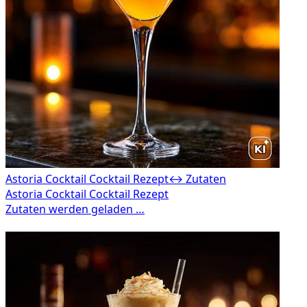
Astoria Cocktail Cocktail Rezept
↔ Zutaten