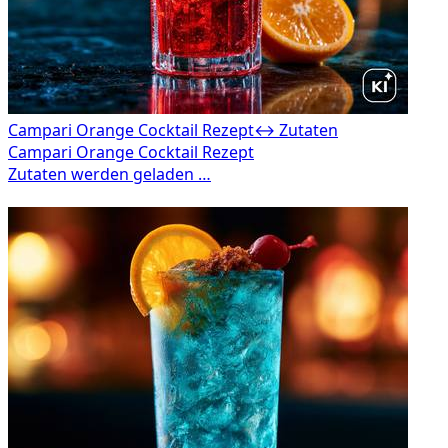
Campari Orange Cocktail Rezept
↔ Zutaten