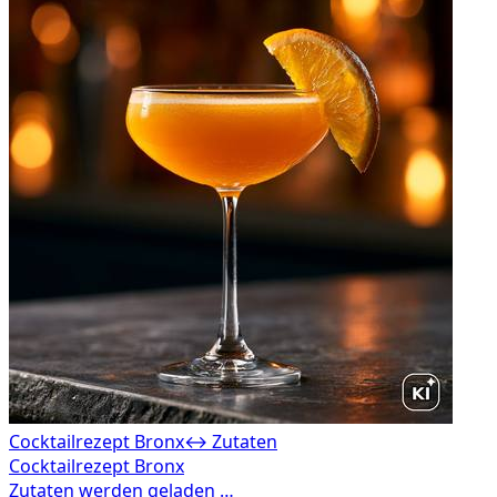
Cocktailrezept Bronx
↔ Zutaten