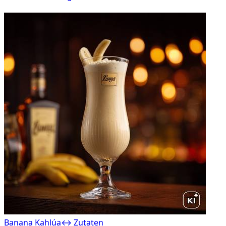
Banana Kahlúa
↔ Zutaten