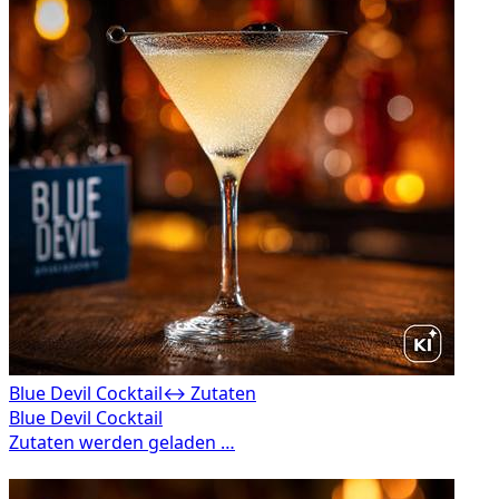
Blue Devil Cocktail
↔ Zutaten