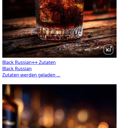
Black Russian
↔ Zutaten