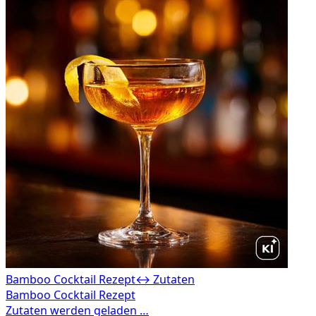
Bamboo Cocktail Rezept
↔ Zutaten