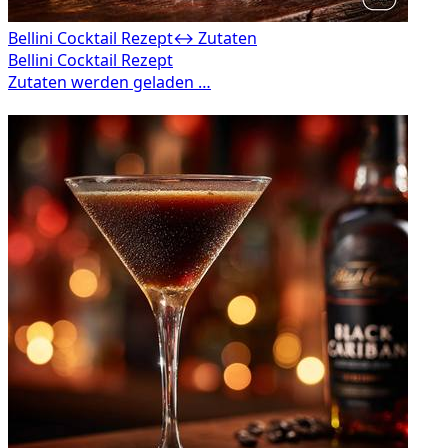
Bellini Cocktail Rezept
↔ Zutaten