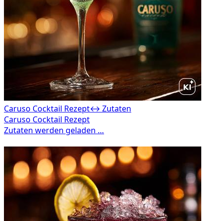
Caruso Cocktail Rezept
↔ Zutaten