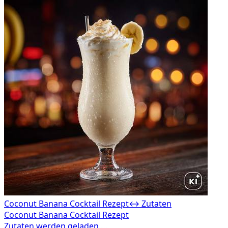
Coconut Banana Cocktail Rezept
↔ Zutaten