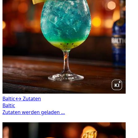
Baltic
↔ Zutaten