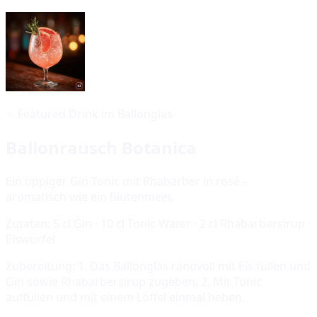
✨
Featured Drink im Ballonglas
Ballonrausch Botanica
Ein üppiger Gin Tonic mit Rhabarber in rosé –
aromatisch wie ein Blütenmeer.
Zutaten:
5 cl Gin · 10 cl Tonic Water · 2 cl Rhabarbersirup ·
Eiswürfel
Zubereitung:
1. Das Ballonglas randvoll mit Eis füllen und
Gin sowie Rhabarbersirup zugeben. 2. Mit Tonic
auffüllen und mit einem Löffel einmal heben.