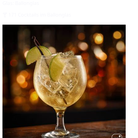
Glas:
Ballonglas
🍸
171
Cocktails im
Ballonglas