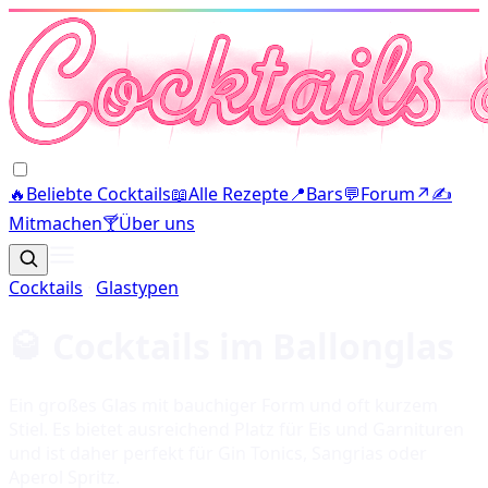
🔥
Beliebte Cocktails
📖
Alle Rezepte
📍
Bars
💬
Forum
↗
✍️
Mitmachen
🍸
Über uns
Cocktails
·
Glastypen
🥃 Cocktails im
Ballonglas
Ein großes Glas mit bauchiger Form und oft kurzem
Stiel. Es bietet ausreichend Platz für Eis und Garnituren
und ist daher perfekt für Gin Tonics, Sangrias oder
Aperol Spritz.