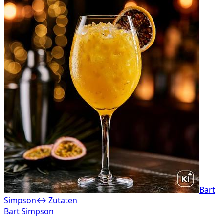
Bart
Simpson
↔ Zutaten