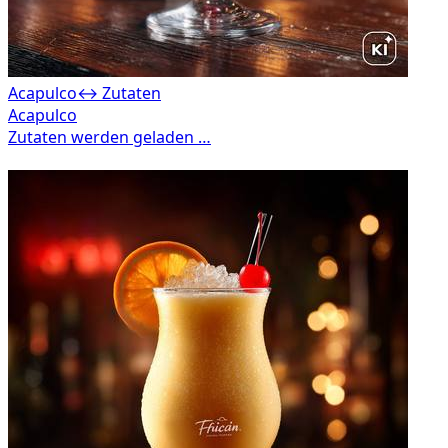
Acapulco
↔ Zutaten