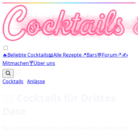
🔥
Beliebte Cocktails
📖
Alle Rezepte
📍
Bars
💬
Forum
↗
✍️
Mitmachen
🍸
Über uns
Cocktails
·
Anlässe
❤️‍🔥
Cocktails für
Drittes
Date
Beim dritten Date werden letzte Mauern überwunden :-)