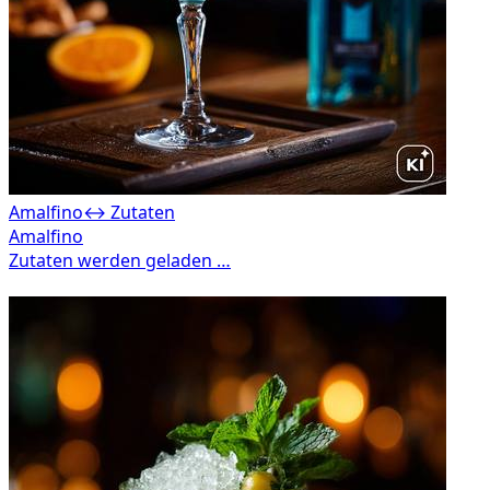
Amalfino
↔ Zutaten