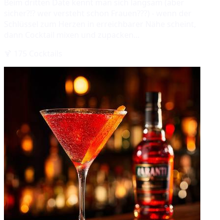
Beim dritten Date kennt man sich langsam (aber
sicher?!? wer versteht schon Frauen???) - wenn der
Schlüssel zum Herzen in erreichbarer Nähe scheint,
dann Cocktail mixen und zupacken...
🍹
175
Cocktails