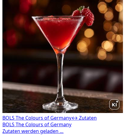
BOLS The Colours of Germany
↔ Zutaten