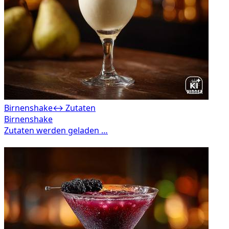
Birnenshake
↔ Zutaten