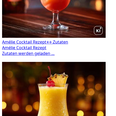
Amélie Cocktail Rezept
↔ Zutaten