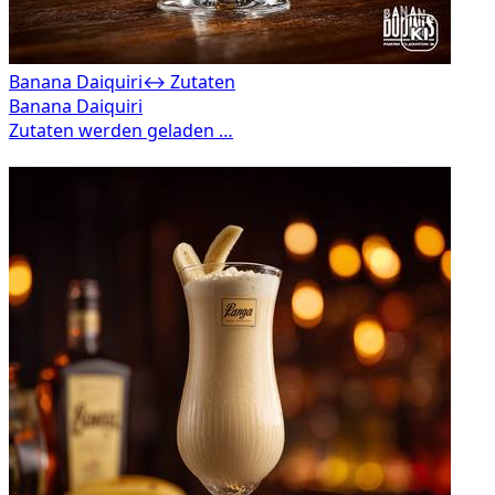
Banana Daiquiri
↔ Zutaten