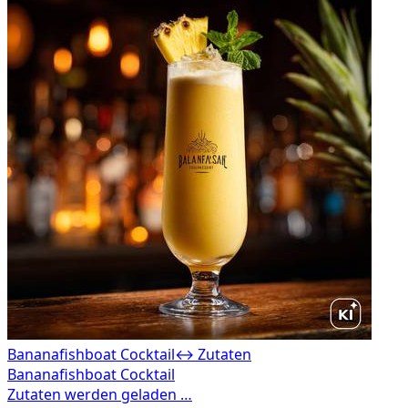
Bananafishboat Cocktail
↔ Zutaten