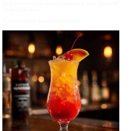
zwar noch Früchte damit zerkleinern, aber Eiswürfel
schon nicht mehr.
🍸
215
Cocktails brauchen ein
Mixer