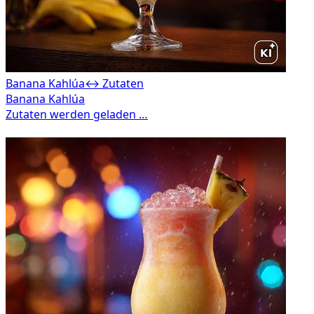
Banana Kahlúa
↔ Zutaten