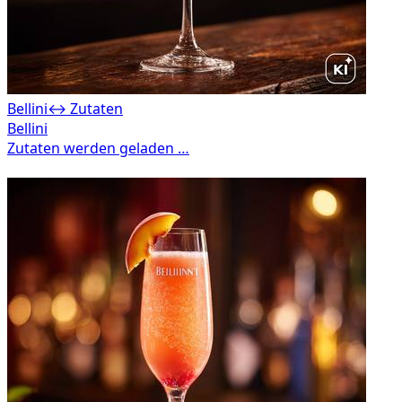
Bellini
↔ Zutaten