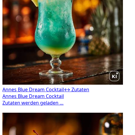
Annes Blue Dream Cocktail
↔ Zutaten