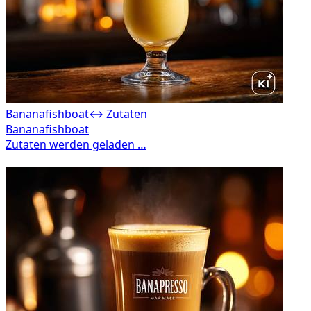
Bananafishboat
↔ Zutaten