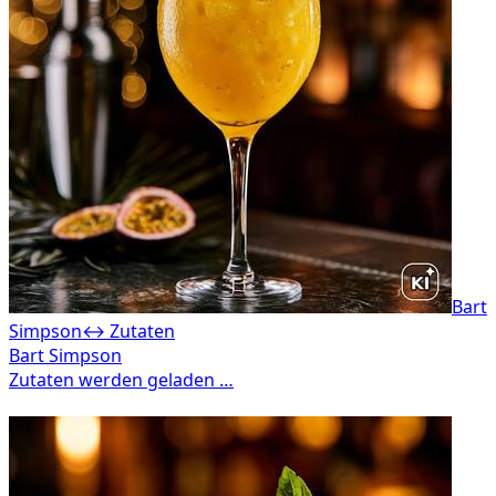
Bart
Simpson
↔ Zutaten