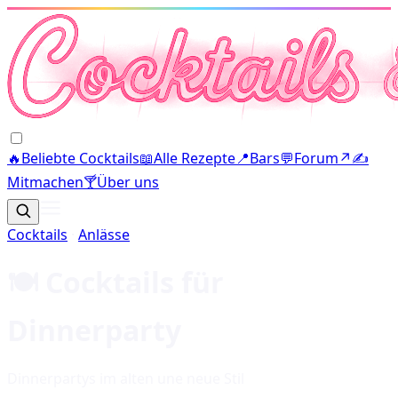
🔥
Beliebte Cocktails
📖
Alle Rezepte
📍
Bars
💬
Forum
↗
✍️
Mitmachen
🍸
Über uns
Cocktails
·
Anlässe
🍽️
Cocktails für
Dinnerparty
Dinnerpartys im alten une neue Stil