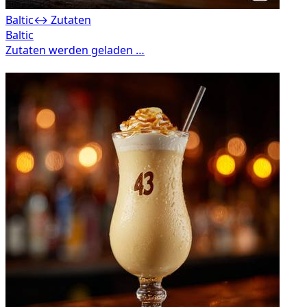
Baltic
↔ Zutaten