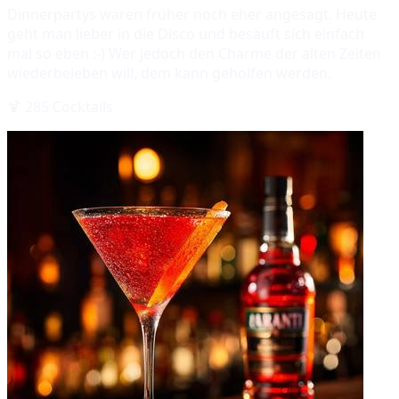
Dinnerpartys waren früher noch eher angesagt. Heute
geht man lieber in die Disco und besäuft sich einfach
mal so eben :-) Wer jedoch den Charme der alten Zeiten
wiederbeleben will, dem kann geholfen werden.
🍹
285
Cocktails