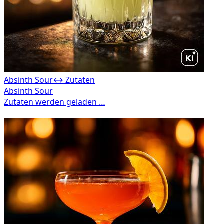
Absinth Sour
↔ Zutaten