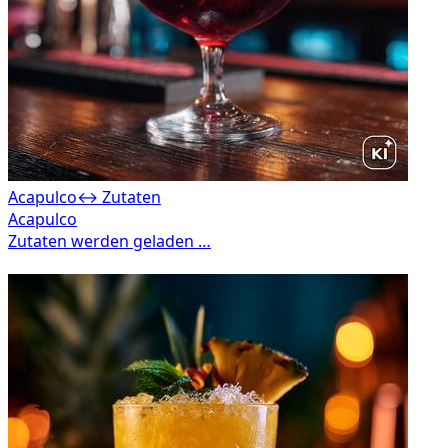
Acapulco
↔ Zutaten