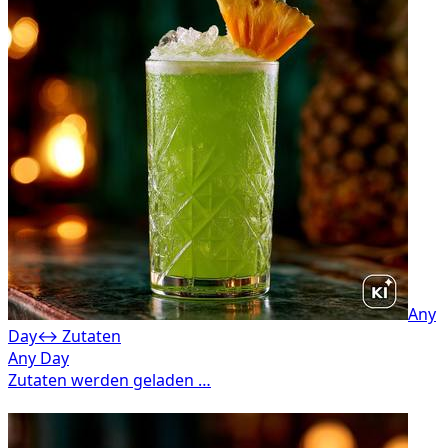
Any
Day
↔ Zutaten