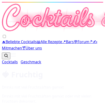
🔥
Beliebte Cocktails
📖
Alle Rezepte
📍
Bars
💬
Forum
↗
✍️
Mitmachen
🍸
Über uns
Cocktails
·
Geschmack
🍓
Fruchtig
Drinks mit viel Fruchtsäften gemixt
Drinks mit viel Fruchtsäften gemixt oder mit vielen
Früchten dekoriert.